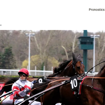
Pronostics
é+