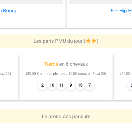
u Bourg
5 – Hip 
Les paris PMU du jour (
)
Tiercé
en 6 chevaux
exi 50)
(20,00 € en mise pleine ou 10,00 euros en Flexi 50)
(42,00 
2
10
11
9
13
7
Le prono des parieurs