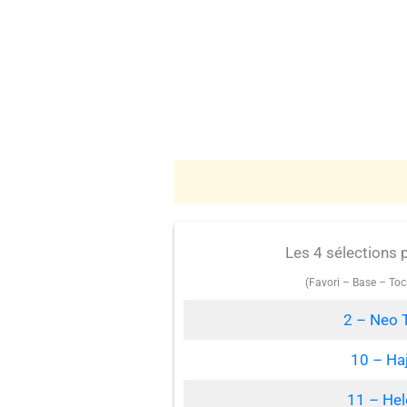
Les 4 sélections 
(Favori – Base – Toc
2 – Neo 
10 – Ha
11 – He