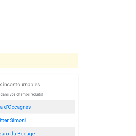
x incontournables
e dans vos champs réduits)
a d’Occagnes
ghter Simoni
zaro du Bocage