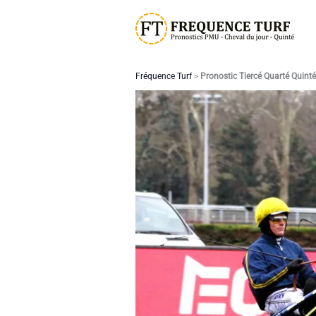
Aller
au
contenu
Fréquence Turf
>
Pronostic Tiercé Quarté Quint