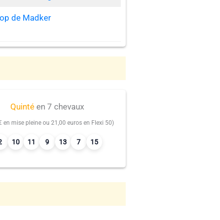
Hop de Madker
Quinté
en 7 chevaux
€ en mise pleine ou 21,00 euros en Flexi 50)
2
10
11
9
13
7
15