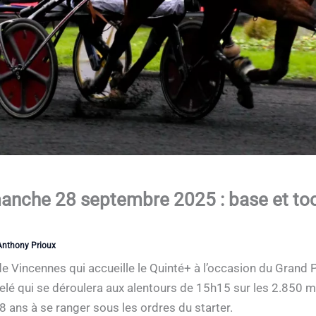
nche 28 septembre 2025 : base et toc
Anthony Prioux
 Vincennes qui accueille le Quinté+ à l’occasion du Grand Pr
lé qui se déroulera aux alentours de 15h15 sur les 2.850 mè
 ans à se ranger sous les ordres du starter.