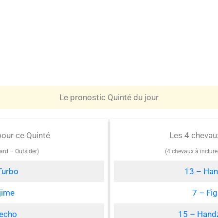
Le pronostic Quinté du jour
pour ce Quinté
Les 4 chevau
ard – Outsider)
(4 chevaux à inclur
Turbo
13 – Han
jime
7 – Fi
lecho
15 – Hand