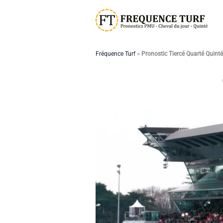
Aller
au
contenu
Fréquence Turf
>
Pronostic Tiercé Quarté Quint