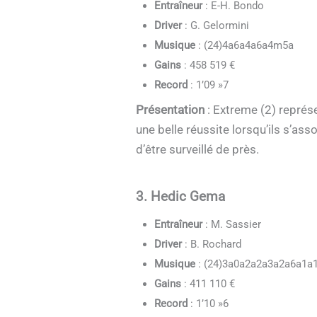
Entraîneur
: E-H. Bondo
Driver
: G. Gelormini
Musique
: (24)4a6a4a6a4m5a
Gains
: 458 519 €
Record
: 1’09 »7
Présentation
: Extreme (2) représ
une belle réussite lorsqu’ils s’ass
d’être surveillé de près.
3. Hedic Gema
Entraîneur
: M. Sassier
Driver
: B. Rochard
Musique
: (24)3a0a2a2a3a2a6a1a
Gains
: 411 110 €
Record
: 1’10 »6