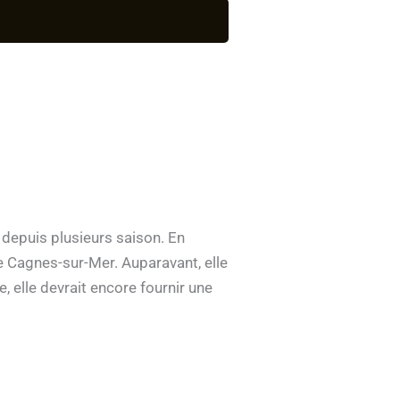
 depuis plusieurs saison. En
e Cagnes-sur-Mer. Auparavant, elle
 elle devrait encore fournir une