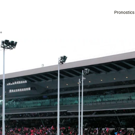
Pronostics
é+