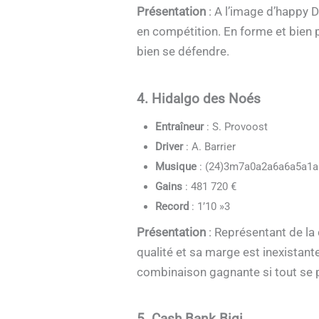
Présentation
: A l’image d’happy 
en compétition. En forme et bien pl
bien se défendre.
4. Hidalgo des Noés
Entraîneur
: S. Provoost
Driver
: A. Barrier
Musique
: (24)3m7a0a2a6a6a5a1a
Gains
: 481 720 €
Record
: 1’10 »3
Présentation
: Représentant de la
qualité et sa marge est inexistante
combinaison gagnante si tout se 
5. Cash Bank Bigi