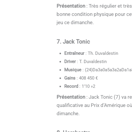
Présentation
: Très régulier et tr
bonne condition physique pour cet 
jeu ce dimanche.
7. Jack Tonic
Entraîneur
: Th. Duvaldestin
Driver
: T. Duvaldestin
Musique
: (24)Da3a0a5a3a2aDa1a
Gains
: 408 450 €
Record
: 1’10 »2
Présentation
: Jack Tonic (7) va 
qualificative au Prix d’Amérique où 
dimanche.