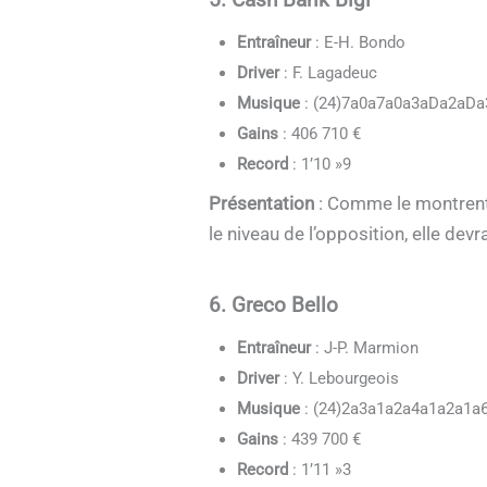
Entraîneur
: E-H. Bondo
Driver
: F. Lagadeuc
Musique
: (24)7a0a7a0a3aDa2aDa
Gains
: 406 710 €
Record
: 1’10 »9
Présentation
: Comme le montrent s
le niveau de l’opposition, elle de
6. Greco Bello
Entraîneur
: J-P. Marmion
Driver
: Y. Lebourgeois
Musique
: (24)2a3a1a2a4a1a2a1a
Gains
: 439 700 €
Record
: 1’11 »3