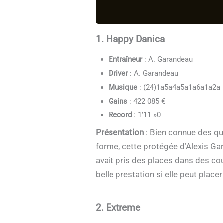
1. Happy Danica
Entraîneur
: A. Garandeau
Driver
: A. Garandeau
Musique
: (24)1a5a4a5a1a6a1a2a
Gains
: 422 085 €
Record
: 1’11 »0
Présentation
: Bien connue des qui
forme, cette protégée d’Alexis Ga
avait pris des places dans des co
belle prestation si elle peut plac
2. Extreme