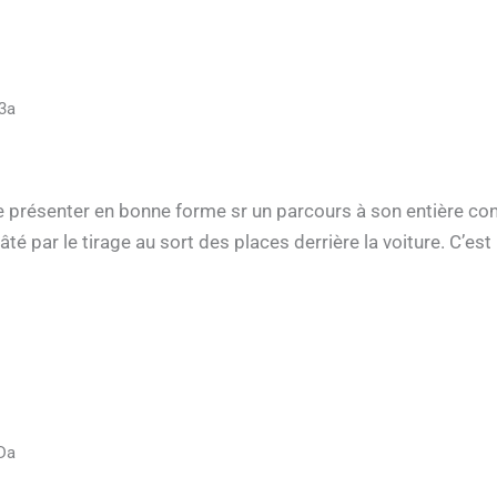
3a
e présenter en bonne forme sr un parcours à son entière co
âté par le tirage au sort des places derrière la voiture. C’es
Da