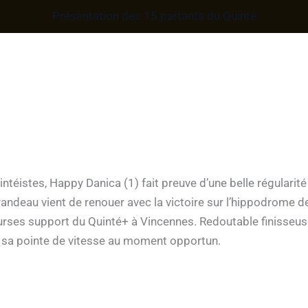
Présentation des 15 partants du Quinté
ntéistes, Happy Danica (1) fait preuve d’une belle régularité
randeau vient de renouer avec la victoire sur l’hippodrome d
urses support du Quinté+ à Vincennes. Redoutable finisseuse,
er sa pointe de vitesse au moment opportun.