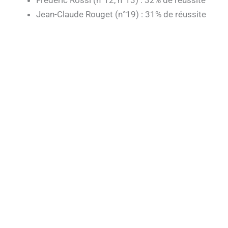
Frédéric Rossi (n°12, n°13) : 32% de réussite
Jean-Claude Rouget (n°19) : 31% de réussite