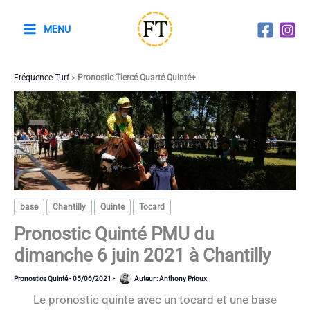
Aller
au
MENU
contenu
Fréquence Turf
>
Pronostic Tiercé Quarté Quinté+
base
Chantilly
Quinte
Tocard
Pronostic Quinté PMU du
dimanche 6 juin 2021 à Chantilly
Pronostics Quinté
-
05/06/2021
-
Auteur :
Anthony Prioux
Le pronostic quinte avec un tocard et une base