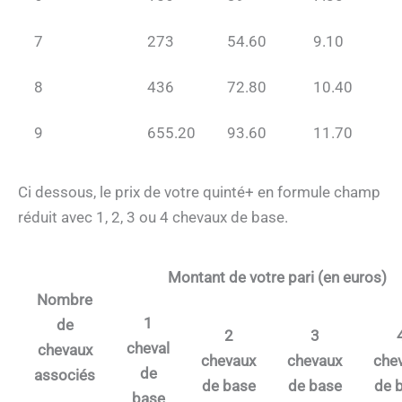
7
273
54.60
9.10
8
436
72.80
10.40
9
655.20
93.60
11.70
Ci dessous, le prix de votre quinté+ en formule champ
réduit avec 1, 2, 3 ou 4 chevaux de base.
Montant de votre pari (en euros)
Nombre
1
de
2
3
cheval
chevaux
chevaux
chevaux
che
de
associés
de base
de base
de 
base