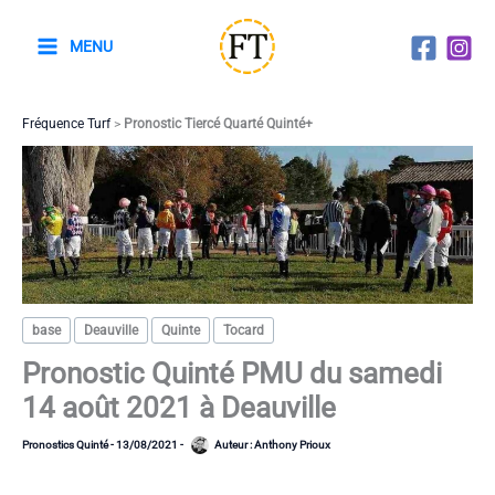
Aller
au
MENU
contenu
Fréquence Turf
>
Pronostic Tiercé Quarté Quinté+
base
Deauville
Quinte
Tocard
Pronostic Quinté PMU du samedi
14 août 2021 à Deauville
Pronostics Quinté
-
13/08/2021
-
Auteur :
Anthony Prioux