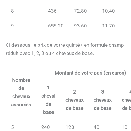
8
436
72.80
10.40
9
655.20
93.60
11.70
Ci dessous, le prix de votre quinté+ en formule champ
réduit avec 1, 2, 3 ou 4 chevaux de base.
Montant de votre pari (en euros)
Nombre
1
de
2
3
cheval
chevaux
chevaux
chevaux
che
de
associés
de base
de base
de 
base
5
240
120
40
10