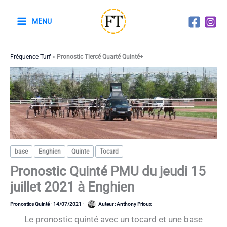
Aller
au
MENU
contenu
Fréquence Turf
>
Pronostic Tiercé Quarté Quinté+
base
Enghien
Quinte
Tocard
Pronostic Quinté PMU du jeudi 15
juillet 2021 à Enghien
Pronostics Quinté
-
14/07/2021
-
Auteur :
Anthony Prioux
Le pronostic quinté avec un tocard et une base