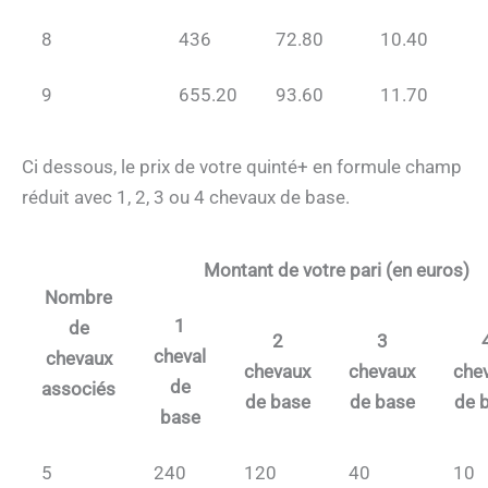
8
436
72.80
10.40
9
655.20
93.60
11.70
Ci dessous, le prix de votre quinté+ en formule champ
réduit avec 1, 2, 3 ou 4 chevaux de base.
Montant de votre pari (en euros)
Nombre
1
de
2
3
cheval
chevaux
chevaux
chevaux
che
de
associés
de base
de base
de 
base
5
240
120
40
10