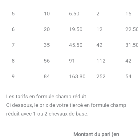
5
10
6.50
2
15
6
20
19.50
12
22.5
7
35
45.50
42
31.5
8
56
91
112
42
9
84
163.80
252
54
Les tarifs en formule champ réduit
Ci dessous, le prix de votre tiercé en formule champ
réduit avec 1 ou 2 chevaux de base.
Montant du pari (en