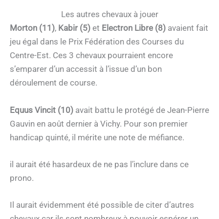
Les autres chevaux à jouer
Morton (11)
,
Kabir (5)
et
Electron Libre (8)
avaient fait
jeu égal dans le Prix Fédération des Courses du
Centre-Est. Ces 3 chevaux pourraient encore
s’emparer d’un accessit à l’issue d’un bon
déroulement de course.
Equus Vincit (10)
avait battu le protégé de Jean-Pierre
Gauvin en août dernier à Vichy. Pour son premier
handicap quinté, il mérite une note de méfiance.
il aurait été hasardeux de ne pas l’inclure dans ce
prono.
Il aurait évidemment été possible de citer d’autres
chevaux car ils sont nombreux à pouvoir espérer un