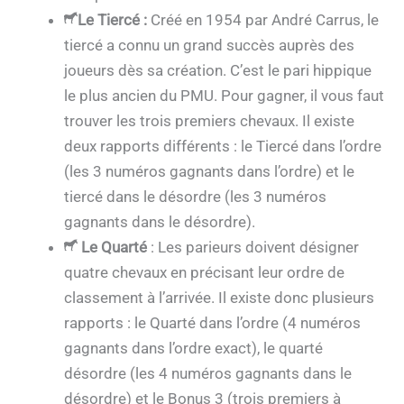
Le Tiercé
:
Créé en 1954 par André Carrus, le
tiercé a connu un grand succès auprès des
joueurs dès sa création. C’est le pari hippique
le plus ancien du PMU. Pour gagner, il vous faut
trouver les trois premiers chevaux. Il existe
deux rapports différents : le Tiercé dans l’ordre
(les 3 numéros gagnants dans l’ordre) et le
tiercé dans le désordre (les 3 numéros
gagnants dans le désordre).
Le Quarté
: Les parieurs doivent désigner
quatre chevaux en précisant leur ordre de
classement à l’arrivée. Il existe donc plusieurs
rapports : le Quarté dans l’ordre (4 numéros
gagnants dans l’ordre exact), le quarté
désordre (les 4 numéros gagnants dans le
désordre) et le Bonus 3 (trois premiers à