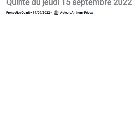
Quinté du jeudi 15 septembre 2022
Pronostics Quinté
-
14/09/2022
-
Auteur :
Anthony Prioux