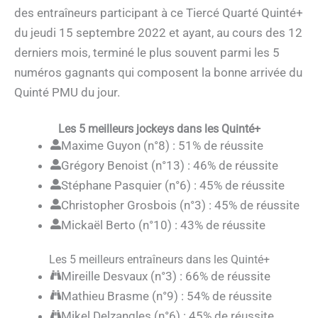
des entraîneurs participant à ce Tiercé Quarté Quinté+
du jeudi 15 septembre 2022 et ayant, au cours des 12
derniers mois, terminé le plus souvent parmi les 5
numéros gagnants qui composent la bonne arrivée du
Quinté PMU du jour.
Les 5 meilleurs jockeys dans les Quinté+
Maxime Guyon (n°8) : 51% de réussite
Grégory Benoist (n°13) : 46% de réussite
Stéphane Pasquier (n°6) : 45% de réussite
Christopher Grosbois (n°3) : 45% de réussite
Mickaël Berto (n°10) : 43% de réussite
Les 5 meilleurs entraîneurs dans les Quinté+
Mireille Desvaux (n°3) : 66% de réussite
Mathieu Brasme (n°9) : 54% de réussite
Mikel Delzangles (n°6) : 45% de réussite