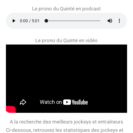
Le prono du Quinté en podcast
Le prono du Quinté en vidéo
A la recherche des meilleurs jockeys et entraîneurs
Ci-dessous, retrouvez les statistiques des jockeys et