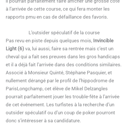
il pourrait parfaitement faire afficher une grosse cote
à l’arrivée de cette course, ce qui fera monter les
rapports pmu en cas de défaillance des favoris.
L’outsider spéculatif de la course
Pas revu en piste depuis quelques mois,
Invincible
Light (6)
va, lui aussi, faire sa rentrée mais c’est un
cheval qui a fait ses preuves dans les gros handicaps
et il a déjà fait l’arrivée dans des conditions similaires.
Associé à Monsieur Quinté, Stéphane Pasquier, et
nullement dérangé par le profil de l’hippodrome de
ParisLongchamp, cet élève de Mikel Delzangles
pourrait parfaitement jouer les trouble-fête à l’arrivée
de cet événement. Les turfistes à la recherche d’un
outsider spéculatif ou d’un coup de poker pourront
donc s’intéresser à sa candidature.