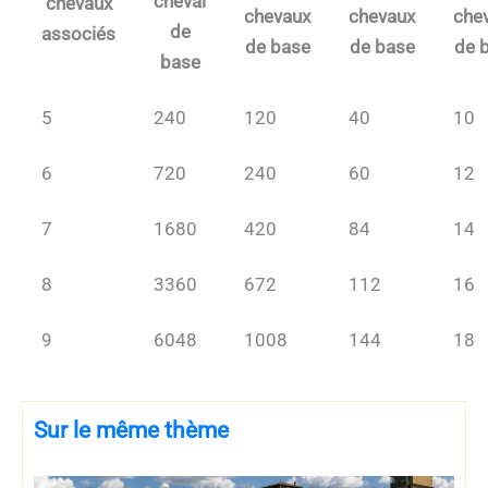
cheval
chevaux
chevaux
chevaux
che
de
associés
de base
de base
de 
base
5
240
120
40
10
6
720
240
60
12
7
1680
420
84
14
8
3360
672
112
16
9
6048
1008
144
18
Sur le même thème