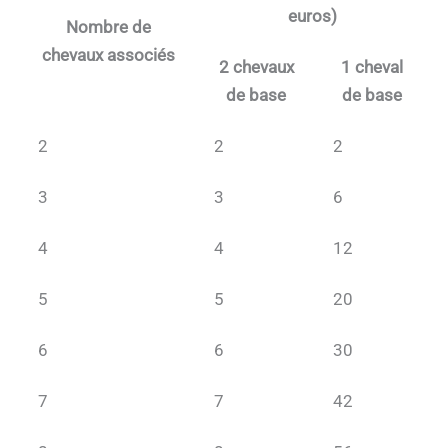
euros)
Nombre de
chevaux associés
2 chevaux
1 cheval
de base
de base
2
2
2
3
3
6
4
4
12
5
5
20
6
6
30
7
7
42