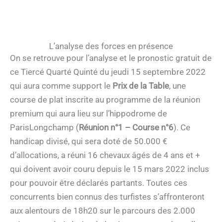
L’analyse des forces en présence
On se retrouve pour l’analyse et le pronostic gratuit de
ce Tiercé Quarté Quinté du jeudi 15 septembre 2022
qui aura comme support le
Prix de la Table
, une
course de plat inscrite au programme de la réunion
premium qui aura lieu sur l’hippodrome de
ParisLongchamp (
Réunion n°1 – Course n°6
). Ce
handicap divisé, qui sera doté de 50.000 €
d’allocations, a réuni 16 chevaux âgés de 4 ans et +
qui doivent avoir couru depuis le 15 mars 2022 inclus
pour pouvoir être déclarés partants. Toutes ces
concurrents bien connus des turfistes s’affronteront
aux alentours de 18h20 sur le parcours des 2.000