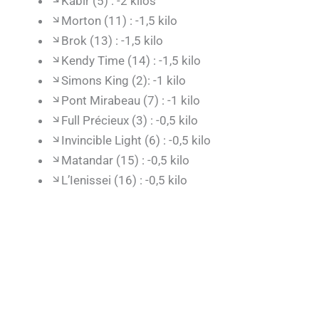
Kabir (5) : -2 kilos
Morton (11) : -1,5 kilo
Brok (13) : -1,5 kilo
Kendy Time (14) : -1,5 kilo
Simons King (2): -1 kilo
Pont Mirabeau (7) : -1 kilo
Full Précieux (3) : -0,5 kilo
Invincible Light (6) : -0,5 kilo
Matandar (15) : -0,5 kilo
L’Ienissei (16) : -0,5 kilo