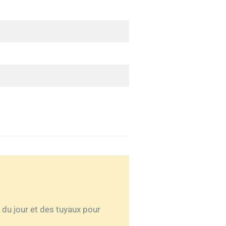
 du jour et des tuyaux pour