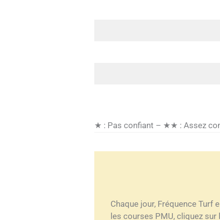
★ : Pas confiant – ★★ : Assez co
Chaque jour, Fréquence Turf e
les courses PMU, cliquez sur 