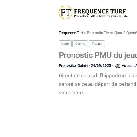
Aller
au
contenu
Fréquence Turf
>
Pronostic Tiercé Quarté Quint
base
Quinte
Tocard
Pronostic PMU du jeud
Pronostics Quinté
-
24/09/2025
-
Auteur :
Direction ce jeudi l’hippodrome de
seront seize au départ de ce handi
sable fibré.