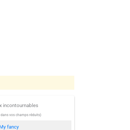
x incontournables
e dans vos champs réduits)
My fancy