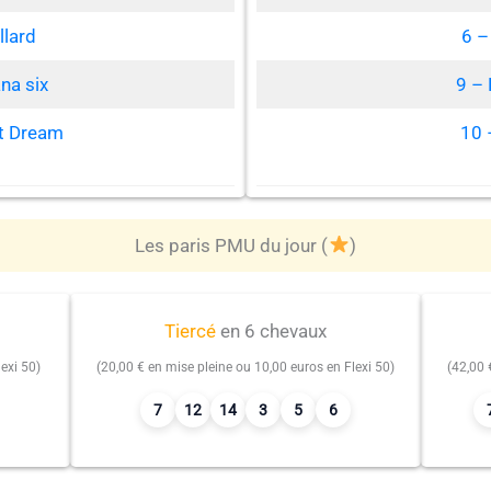
llard
6 –
na six
9 –
it Dream
10 
Les paris PMU du jour (
)
Tiercé
en 6 chevaux
exi 50)
(20,00 € en mise pleine ou 10,00 euros en Flexi 50)
(42,00 
7
12
14
3
5
6