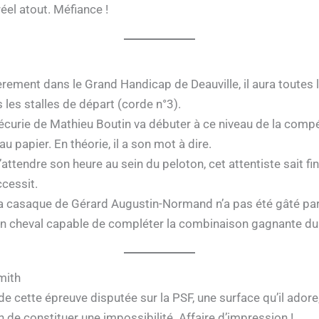
el atout. Méfiance !
rement dans le Grand Handicap de Deauville, il aura toutes 
les stalles de départ (corde n°3).
’écurie de Mathieu Boutin va débuter à ce niveau de la com
u papier. En théorie, il a son mot à dire.
’attendre son heure au sein du peloton, cet attentiste sait f
ccessit.
a casaque de Gérard Augustin-Normand n’a pas été gâté par l
un cheval capable de compléter la combinaison gagnante du 
mith
 cette épreuve disputée sur la PSF, une surface qu’il adore,
in de constituer une impossibilité. Affaire d’impression !