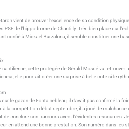
l Baron vient de prouver l’excellence de sa condition physiq
PSF de l’hippodrome de Chantilly. Très bien placé sur l’éche
nt confié à Mickael Barzalona, il semble constituer une base
ix
cantilienne, cette protégée de Gérald Mossé va retrouver une
heur, elle pourrait créer une surprise à belle cote si le ryth
eam
ur le gazon de Fontainebleau, il n’avait pas confirmé la fois 
r à la compétition début septembre, il a joué de malchance c
ant de conclure son parcours avec d’évidentes ressources. Jeu
ur en attend une bonne prestation. Son numéro dans les stall