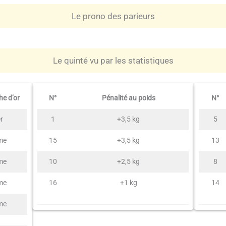
Le prono des parieurs
Le quinté vu par les statistiques
e d’or
N°
Pénalité au poids
N°
r
1
+3,5 kg
5
me
15
+3,5 kg
13
me
10
+2,5 kg
8
me
16
+1 kg
14
me