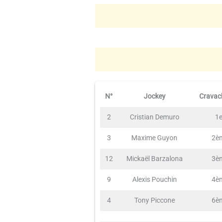
N°
Jockey
Cravach
2
Cristian Demuro
1e
3
Maxime Guyon
2è
12
Mickaël Barzalona
3è
9
Alexis Pouchin
4è
4
Tony Piccone
6è