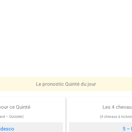
Le pronostic Quinté du jour
pour ce Quinté
Les 4 chevau
ard – Outsider)
(4 chevaux à inclur
edesco
5 – 