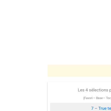
Les 4 sélections 
(Favori – Base – Toc
7 – True t