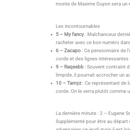
monte de Maxime Guyon sera un ré
Les incontournables
5 – My fancy
: Malchanceux derniè
racheter avec ce bon numéro dans 
6 – Zacapo
: Ce pensionnaire de l
corde et des lignes intéressantes a
9 – Raqeebb
: Souvent contraint d
limpide, il pourrait accrocher un a
10 – Tamyz
: Ce représentant de l
corde. On le verra plutôt comme 
La dernière minute : 2 – Eugene S
Supplémenté pour être au départ de
adversaires ce jeudi mais il est lo