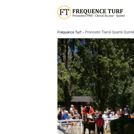
Aller
au
contenu
Fréquence Turf
>
Pronostic Tiercé Quarté Quint