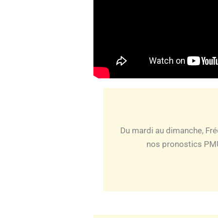
Du mardi au dimanche, Fré
nos pronostics PMU 