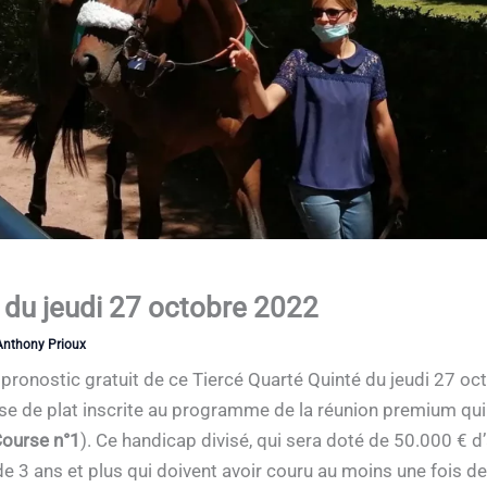
 du jeudi 27 octobre 2022
Anthony Prioux
le pronostic gratuit de ce Tiercé Quarté Quinté du jeudi 27
rse de plat inscrite au programme de la réunion premium qui
Course n°1
). Ce handicap divisé, qui sera doté de 50.000 € d
e 3 ans et plus qui doivent avoir couru au moins une fois de