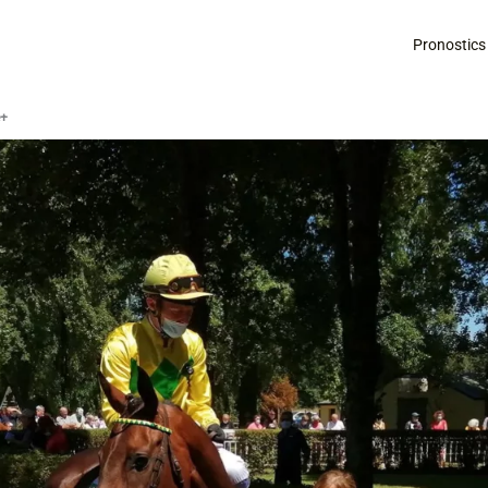
Pronostics
é+