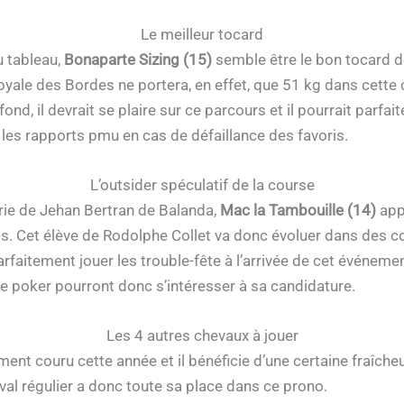
Le meilleur tocard
u tableau,
Bonaparte Sizing (15)
semble être le bon tocard d
Royale des Bordes ne portera, en effet, que 51 kg dans cett
ofond, il devrait se plaire sur ce parcours et il pourrait parfa
r les rapports pmu en cas de défaillance des favoris.
L’outsider spéculatif de la course
urie de Jehan Bertran de Balanda,
Mac la Tambouille (14)
appr
s. Cet élève de Rodolphe Collet va donc évoluer dans des co
parfaitement jouer les trouble-fête à l’arrivée de cet événemen
de poker pourront donc s’intéresser à sa candidature.
Les 4 autres chevaux à jouer
nt couru cette année et il bénéficie d’une certaine fraîche
val régulier a donc toute sa place dans ce prono.