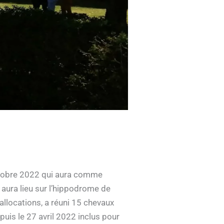
 octobre 2022 qui aura comme
 aura lieu sur l’hippodrome de
’allocations, a réuni 15 chevaux
puis le 27 avril 2022 inclus pour