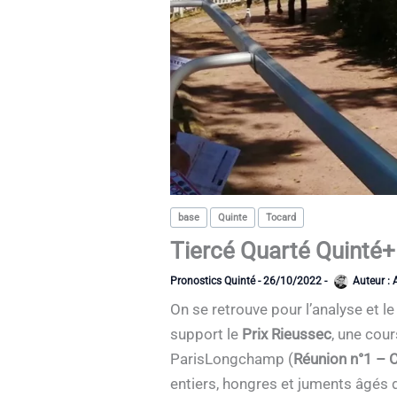
base
Quinte
Tocard
Tiercé Quarté Quinté+
Pronostics Quinté
-
26/10/2022
-
Auteur :
On se retrouve pour l’analyse et 
support le
Prix Rieussec
, une cou
ParisLongchamp (
Réunion n°1 – 
entiers, hongres et juments âgés d