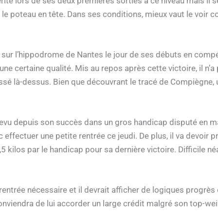
ité lors de ses deux premières sorties à ce niveau mais il s
 le poteau en tête. Dans ses conditions, mieux vaut le voir
 sur l’hippodrome de Nantes le jour de ses débuts en compé
ne certaine qualité. Mis au repos après cette victoire, il n’a 
ssé là-dessus. Bien que découvrant le tracé de Compiègne, un
revu depuis son succès dans un gros handicap disputé en ma
effectuer une petite rentrée ce jeudi. De plus, il va devoir p
5 kilos par le handicap pour sa dernière victoire. Difficile 
rentrée nécessaire et il devrait afficher de logiques progrès
onviendra de lui accorder un large crédit malgré son top-wei