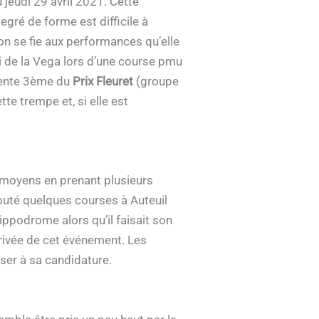
 jeudi 29 avril 2021. Cette
egré de forme est difficile à
i on se fie aux performances qu’elle
hi de la Vega lors d’une course pmu
cente 3ème du
Prix Fleuret
(groupe
te trempe et, si elle est
e moyens en prenant plusieurs
puté quelques courses à Auteuil
ippodrome alors qu’il faisait son
arrivée de cet événement. Les
sser à sa candidature.