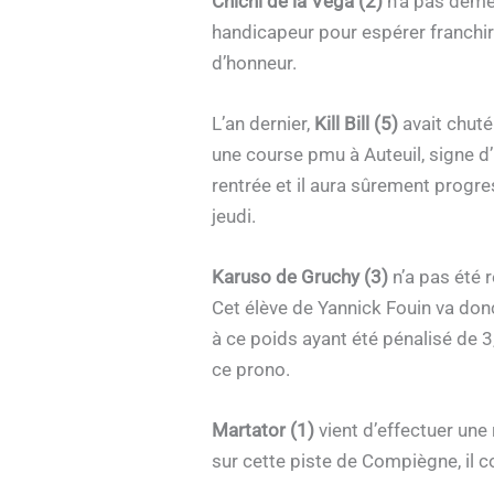
Chichi de la Vega (2)
n’a pas démér
handicapeur pour espérer franchir
d’honneur.
L’an dernier,
Kill Bill (5)
avait chuté
une course pmu à Auteuil, signe d’u
rentrée et il aura sûrement progre
jeudi.
Karuso de Gruchy (3)
n’a pas été 
Cet élève de Yannick Fouin va donc 
à ce poids ayant été pénalisé de 3,
ce prono.
Martator (1)
vient d’effectuer une 
sur cette piste de Compiègne, il c