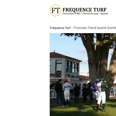
Aller
au
contenu
Fréquence Turf
>
Pronostic Tiercé Quarté Quint