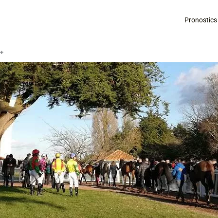
Pronostics
é+