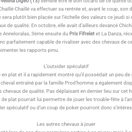
vellina Digeo (13)
semble être le bon tocard de ce quinté du
haillé-Chaillé va effectuer sa rentrée et, avant le coup, son d
e sera plutôt bien placée sur l’échelle des valeurs ce jeudi s
ux de qualité. En octobre, elle avait d’ailleurs devancé Chic
ère Anneloralas, 3ème ensuite du
Prix Fifrelet
et La Danza, ré
onc parfaitement capable de rivaliser avec des chevaux de cet
 pimenter les rapports pmu.
L’outsider spéculatif
 en plat et il a rapidement montré qu’il possédait un peu d
cheval entraîné par la famille Prod’homme a également dis
 chevaux de qualité. Pas déplaisant en dernier lieu sur cet h
 de plat pourrait lui permettre de jouer les trouble-fête à l’
ider spéculatif ou d’un coup de poker pourront donc s’intére
Les autres chevaux à jouer