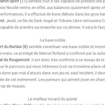
artin Spirit (11)
semble tout à fait capable de prendre une par
ois Nicolle rentre, en effet, aux balances quasiment après cha
s performances, il a effectué de bons débuts dans les gros h
ont
. Jeudi, ce fils de Dark Angel et Tribune Libre retrouvera Co
apable de prendre sa revanche sur ce dernier. Il sera le favo
La base solide
rt du Berlais (8)
semble constituer une base solide et incon
i-mars, ce protégé de Marcel Rolland a confirmé par la suit
ral de Rougemont
. Il est donc très confirmé à ce niveau de l
sur le parcours qui nous intéresse (voir sa troisième place o
ura donc pas mal d’atouts dans son jeu et, sauf incident, il de
ivée de cet événement. Les parieurs qui aiment jouer en cha
rop de risques.
Le meilleur tocard du quinté