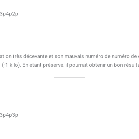
p3p4p2p
estation très décevante et son mauvais numéro de numéro de c
(-1 kilo). En étant préservé, il pourrait obtenir un bon résult
p3p4p3p