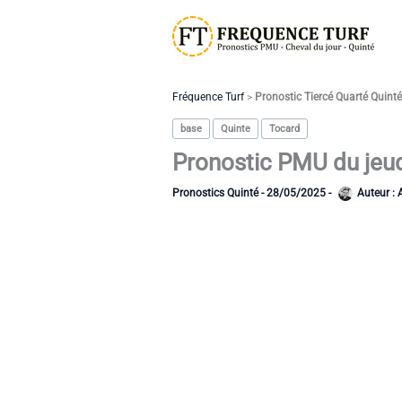
Aller
au
contenu
Fréquence Turf
>
Pronostic Tiercé Quarté Quint
base
Quinte
Tocard
Pronostic PMU du jeudi
Pronostics Quinté
-
28/05/2025
-
Auteur :