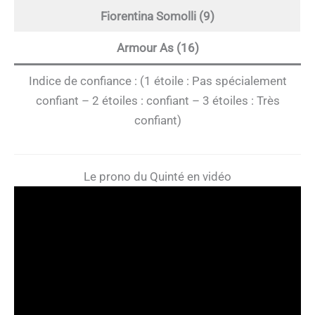
Fiorentina Somolli (9)
Armour As (16)
Indice de confiance : (1 étoile : Pas spécialement
confiant – 2 étoiles : confiant – 3 étoiles : Très
confiant)
Le prono du Quinté en vidéo