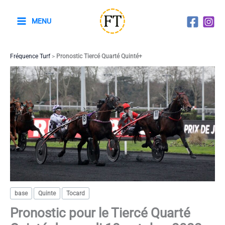
Aller
au
MENU
contenu
Fréquence Turf
>
Pronostic Tiercé Quarté Quinté+
base
Quinte
Tocard
Pronostic pour le Tiercé Quarté