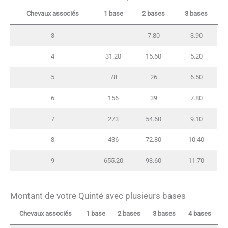
Chevaux associés
1 base
2 bases
3 bases
3
7.80
3.90
4
31.20
15.60
5.20
5
78
26
6.50
6
156
39
7.80
7
273
54.60
9.10
8
436
72.80
10.40
9
655.20
93.60
11.70
Montant de votre Quinté avec plusieurs bases
Chevaux associés
1 base
2 bases
3 bases
4 bases