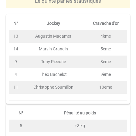
Le quinté par les statistiques
N°
Jockey
Cravache d’or
13
Augustin Madamet
4ème
14
Marvin Grandin
5ème
9
Tony Piccone
8ème
4
Théo Bachelot
9ème
11
Christophe Soumillon
10ème
N°
Pénalité au poids
5
+3 kg