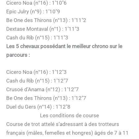
Cicero Noa (n°16) : 1’10″6
Epic Julry (n°9) : 1’10″9
Be One des Thirons (n°13) : 1’11″2
Dextase Montaval (n°1) : 1’11″3
Cash du Rib (n°15) : 1’11″3
Les 5 chevaux possédant le meilleur chrono sur le
parcours :
Cicero Noa (n°16) : 1’12″3
Cash du Rib (n°15) : 1’12″7
Crusoé d’Anama (n°12) : 1’12″7
Be One des Thirons (n°13) : 1’12″7
Duel du Gers (n°14) : 1’12″8
Les conditions de course
Course de trot attelé s’adressant à des trotteurs
français (mâles, femelles et hongres) âgés de 7 à 11