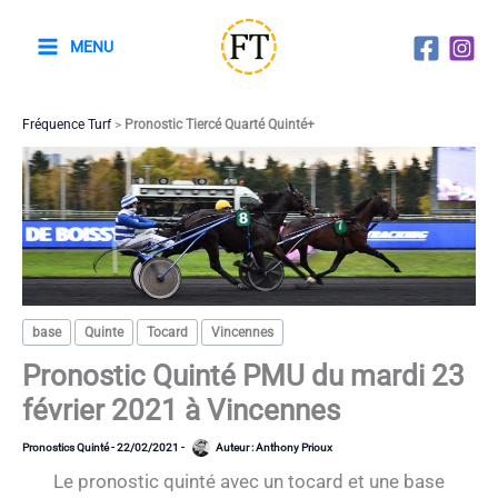
Aller
au
MENU
contenu
Fréquence Turf
>
Pronostic Tiercé Quarté Quinté+
base
Quinte
Tocard
Vincennes
Pronostic Quinté PMU du mardi 23
février 2021 à Vincennes
Pronostics Quinté
-
22/02/2021
-
Auteur :
Anthony Prioux
Le pronostic quinté avec un tocard et une base