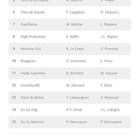
5
Felicita d’Ecouves
A. Collette
J. Vilault
6
Filae de Soyora
F. Lagadeuc
H. Chauve-L.
7
Gaulthéria
M. Mottier
L. Roelens
8
High Propulsion
E. Raffin
J-L. Bigeon
9
Hermine Girl
R. Le Creps
S. Provoost
10
Maggiore
G. Gelormini
L. Ferro
11
Haida Sautonne
B. Rochard
M. Sassier
12
Graziela d’El
M. Abrivard
F. Héon
13
Haria du Bellay
Y. Lebourgeois
S. Raimond
14
Go Go Gigi
P-Y. Verva
J-L. Labigne
15
Go To America
P. Vercruysse
P. Vercruysse