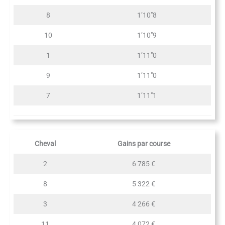
8
1’10″8
10
1’10″9
1
1’11″0
9
1’11″0
7
1’11″1
Cheval
Gains par course
2
6 785 €
8
5 322 €
3
4 266 €
11
4 072 €