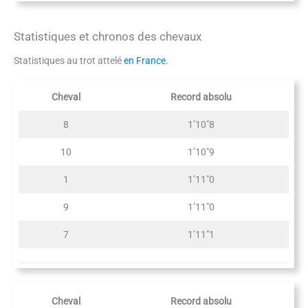
Statistiques et chronos des chevaux
Statistiques au trot attelé
en France
.
Cheval
Record absolu
8
1’10″8
10
1’10″9
1
1’11″0
9
1’11″0
7
1’11″1
Cheval
Record absolu