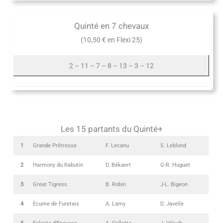
Quinté en 7 chevaux
(10,50 € en Flexi 25)
2 – 11 – 7 – 8 – 13 – 3 – 12
Les 15 partants du Quinté+
1
Grande Prêtresse
F. Lecanu
S. Leblond
2
Harmony du Rabutin
D. Békaert
G-R. Huguet
3
Great Tigress
B. Robin
J-L. Bigeon
4
Ecume de Furetais
A. Lamy
D. Javelle