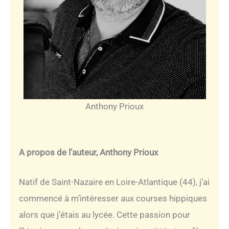
Anthony Prioux
A propos de l’auteur, Anthony Prioux
Natif de Saint-Nazaire en Loire-Atlantique (44), j’ai
commencé à m’intéresser aux courses hippiques
alors que j’étais au lycée. Cette passion pour