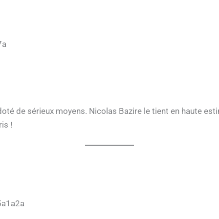
7a
 doté de sérieux moyens. Nicolas Bazire le tient en haute est
is !
5a1a2a