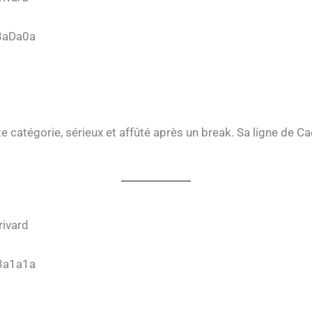
8aDa0a
te catégorie, sérieux et affûté après un break. Sa ligne de C
rivard
3a1a1a