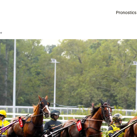
Pronostics
é+