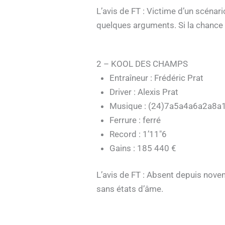
L’avis de FT : Victime d’un scénar
quelques arguments. Si la chance lu
2 – KOOL DES CHAMPS
Entraîneur : Frédéric Prat
Driver : Alexis Prat
Musique : (24)7a5a4a6a2a8a
Ferrure : ferré
Record : 1’11″6
Gains : 185 440 €
L’avis de FT : Absent depuis novem
sans états d’âme.