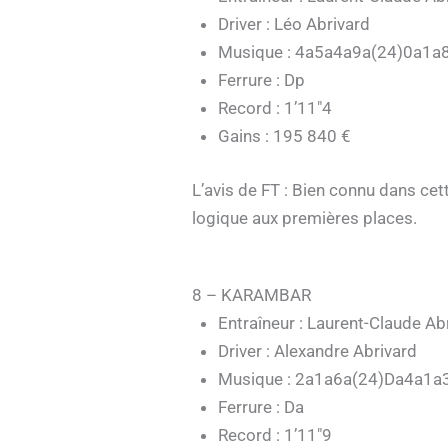
Driver : Léo Abrivard
Musique : 4a5a4a9a(24)0a1a
Ferrure : Dp
Record : 1’11″4
Gains : 195 840 €
L’avis de FT : Bien connu dans cet
logique aux premières places.
8 – KARAMBAR
Entraîneur : Laurent-Claude Ab
Driver : Alexandre Abrivard
Musique : 2a1a6a(24)Da4a1a
Ferrure : Da
Record : 1’11″9