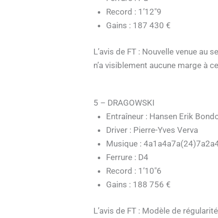
Record : 1’12″9
Gains : 187 430 €
L’avis de FT : Nouvelle venue au sei
n’a visiblement aucune marge à ce
5 – DRAGOWSKI
Entraîneur : Hansen Erik Bond
Driver : Pierre-Yves Verva
Musique : 4a1a4a7a(24)7a2a
Ferrure : D4
Record : 1’10″6
Gains : 188 756 €
L’avis de FT : Modèle de régularit