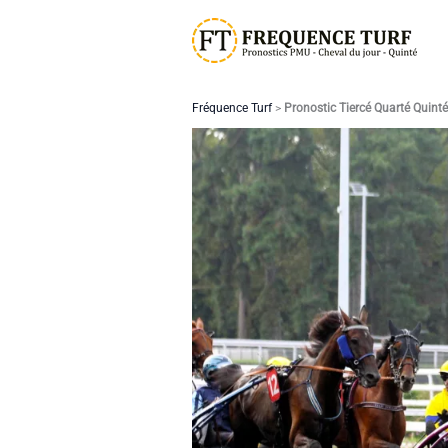
Aller
au
contenu
Fréquence Turf
>
Pronostic Tiercé Quarté Quint