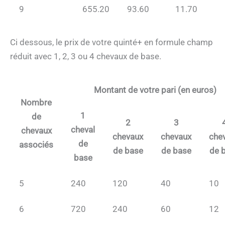
9
655.20
93.60
11.70
Ci dessous, le prix de votre quinté+ en formule champ
réduit avec 1, 2, 3 ou 4 chevaux de base.
Montant de votre pari (en euros)
Nombre
1
de
2
3
cheval
chevaux
chevaux
chevaux
che
de
associés
de base
de base
de 
base
5
240
120
40
10
6
720
240
60
12