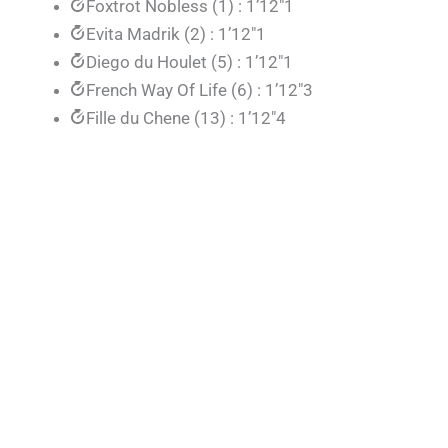
Foxtrot Nobless (1) : 1’12″1
Evita Madrik (2) : 1’12″1
Diego du Houlet (5) : 1’12″1
French Way Of Life (6) : 1’12″3
Fille du Chene (13) : 1’12″4