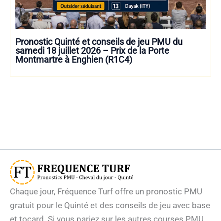
Pronostic Quinté et conseils de jeu PMU du
samedi 18 juillet 2026 – Prix de la Porte
Montmartre à Enghien (R1C4)
Chaque jour, Fréquence Turf offre un pronostic PMU
gratuit pour le Quinté et des conseils de jeu avec base
et tocard. Si vous pariez sur les autres courses PMU,