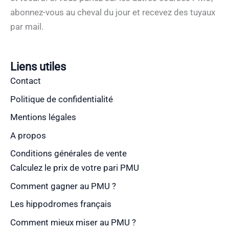
abonnez-vous au cheval du jour et recevez des tuyaux
par mail.
Liens utiles
Contact
Politique de confidentialité
Mentions légales
A propos
Conditions générales de vente
Calculez le prix de votre pari PMU
Comment gagner au PMU ?
Les hippodromes français
Comment mieux miser au PMU ?