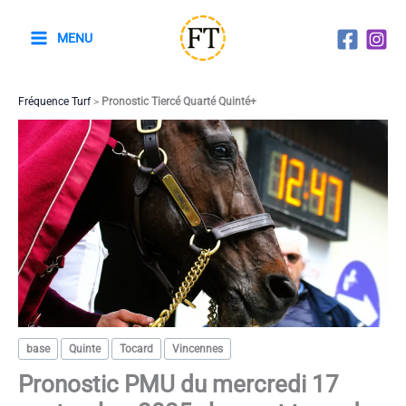
Aller
au
MENU
contenu
Fréquence Turf
>
Pronostic Tiercé Quarté Quinté+
base
Quinte
Tocard
Vincennes
Pronostic PMU du mercredi 17