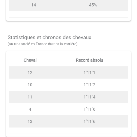
14
45%
Statistiques et chronos des chevaux
(au trot attelé en France durant la carrière)
Cheval
Record absolu
12
1’11″1
10
1’11″2
11
1’11″4
4
1’11″6
13
1’11″6