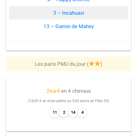
3 – Incahuasi
13 – Gamin de Mahey
Les paris PMU du jour (
)
2sur4
en 4 chevaux
(18,00 € en mise pleine ou 9,00 euros en Flexi 50)
11
2
14
4