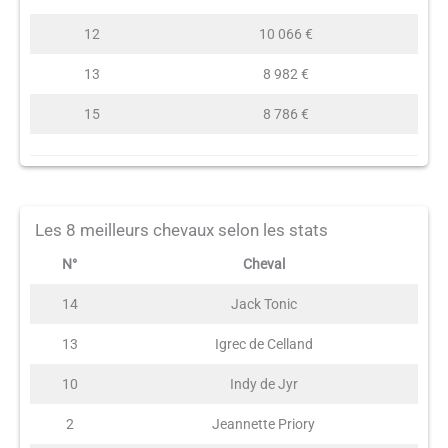
12
10 066 €
13
8 982 €
15
8 786 €
Les 8 meilleurs chevaux selon les stats
N°
Cheval
14
Jack Tonic
13
Igrec de Celland
10
Indy de Jyr
2
Jeannette Priory