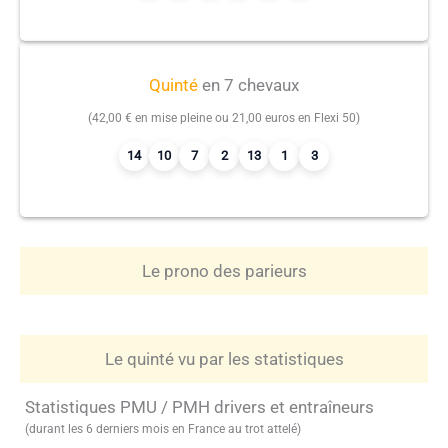
Quinté
en 7 chevaux
(42,00 € en mise pleine ou 21,00 euros en Flexi 50)
14
10
7
2
13
1
3
Le prono des parieurs
Le quinté vu par les statistiques
Statistiques PMU / PMH drivers et entraîneurs
(durant les 6 derniers mois en France au trot attelé)