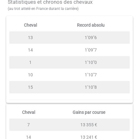
Statistiques et chronos des chevaux
(au trot attelé en France durant la carrière)
Cheval
Record absolu
13
1’09″6
14
1’09″7
1
1’10″0
10
1’10″7
15
1’10″8
Cheval
Gains par course
7
13 355 €
14
13 241 €