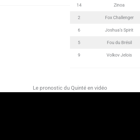
14
Zinoa
2
Fox Challenger
6
Joshua’s Spirit
5
Fou du Brésil
9
Volkov Jelois
Le pronostic du Quinté en vidéo