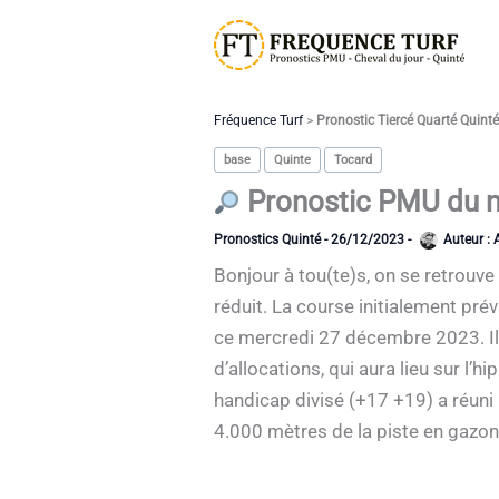
Aller
au
contenu
Fréquence Turf
>
Pronostic Tiercé Quarté Quint
base
Quinte
Tocard
Pronostic PMU du me
Pronostics Quinté
-
26/12/2023
-
Auteur :
Bonjour à tou(te)s, on se retrouv
réduit. La course initialement prév
ce mercredi 27 décembre 2023. Il
d’allocations, qui aura lieu sur 
handicap divisé (+17 +19) a réuni
4.000 mètres de la piste en gazon