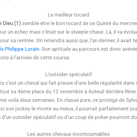
Le meilleur tocard
 Dieu (1)
semble être le bon tocard de ce Quinté du mercr
ur un échec mais c’était sur le steeple-chase. Là, il va évolue
ur sa rentrée. On retiendra aussi que, l’an dernier, il avait 
ix Philippe Lorain
. Son aptitude au parcours est donc avérée 
cote à l’arrivée de cette course.
L’outsider spéculatif
c’est un cheval qui fait preuve d’une belle régularité dans 
rtout sa 4ème place du 12 novembre à Auteuil derrière Rêve d
même voilà deux semaines. En classe pure, ce protégé de Syl
si son jockey le monte au mieux, il pourrait parfaitement joue
he d’un outsider spéculatif ou d’un coup de poker pourront do
Les autres chevaux incontournables