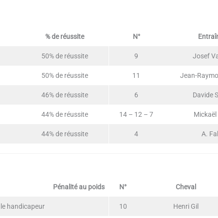
% de réussite
N°
Entraî
50% de réussite
9
Josef V
50% de réussite
11
Jean-Raymo
46% de réussite
6
Davide S
44% de réussite
14 – 12 – 7
Mickaël
44% de réussite
4
A. Fa
Pénalité au poids
N°
Cheval
 le handicapeur
10
Henri Gil