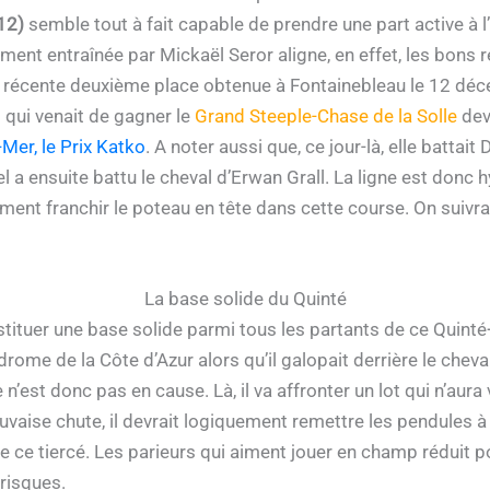
12)
semble tout à fait capable de prendre une part active à l
ment entraînée par Mickaël Seror aligne, en effet, les bons 
récente deuxième place obtenue à Fontainebleau le 12 décemb
 qui venait de gagner le
Grand Steeple-Chase de la Solle
dev
Mer, le Prix Katko
. A noter aussi que, ce jour-là, elle batta
a ensuite battu le cheval d’Erwan Grall. La ligne est donc h
ement franchir le poteau en tête dans cette course. On suivr
La base solide du Quinté
ituer une base solide parmi tous les partants de ce Quinté+
drome de la Côte d’Azur alors qu’il galopait derrière le chev
’est donc pas en cause. Là, il va affronter un lot qui n’aura 
uvaise chute, il devrait logiquement remettre les pendules à 
de ce tiercé. Les parieurs qui aiment jouer en champ réduit 
risques.