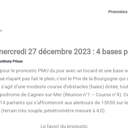
Pronostics
é+
rcredi 27 décembre 2023 : 4 bases pou
Anthony Prioux
e pour le pronostic PMU du jour avec un tocard et une base 
ue n’ayant pas fait le plein, c’est le Prix de la Bourgogne qu
 s’agit d’une modeste course d’obstacles (haies) dotée, to
l’hippodrome de Cagnes-sur-Mer (Réunion n°1 – Course n°4). 
 14 partants qui s’affronteront aux alentours de 13h50 sur 
 (terrain très souple, pénétromètre mesuré à 4,0).
Le favori du pronostic