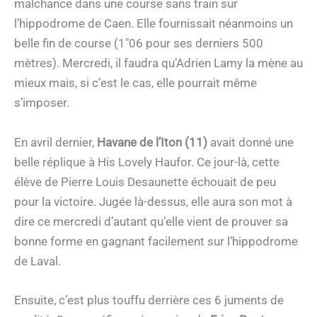
malchance dans une course sans train sur
l’hippodrome de Caen. Elle fournissait néanmoins un
belle fin de course (1″06 pour ses derniers 500
mètres). Mercredi, il faudra qu’Adrien Lamy la mène au
mieux mais, si c’est le cas, elle pourrait même
s’imposer.
En avril dernier,
Havane de l’Iton (11)
avait donné une
belle réplique à His Lovely Haufor. Ce jour-là, cette
élève de Pierre Louis Desaunette échouait de peu
pour la victoire. Jugée là-dessus, elle aura son mot à
dire ce mercredi d’autant qu’elle vient de prouver sa
bonne forme en gagnant facilement sur l’hippodrome
de Laval.
Ensuite, c’est plus touffu derrière ces 6 juments de