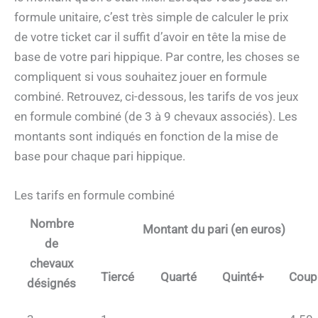
formule unitaire, c’est très simple de calculer le prix
de votre ticket car il suffit d’avoir en tête la mise de
base de votre pari hippique. Par contre, les choses se
compliquent si vous souhaitez jouer en formule
combiné. Retrouvez, ci-dessous, les tarifs de vos jeux
en formule combiné (de 3 à 9 chevaux associés). Les
montants sont indiqués en fonction de la mise de
base pour chaque pari hippique.
Les tarifs en formule combiné
Nombre
Montant du pari (en euros)
de
chevaux
Tiercé
Quarté
Quinté+
Coup
désignés