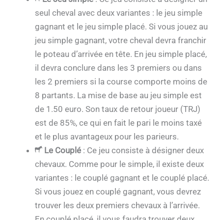
seul cheval avec deux variantes : le jeu simple
gagnant et le jeu simple placé. Si vous jouez au
jeu simple gagnant, votre cheval devra franchir
le poteau d’arrivée en tête. En jeu simple placé,
il devra conclure dans les 3 premiers ou dans
les 2 premiers si la course comporte moins de
8 partants. La mise de base au jeu simple est
de 1.50 euro. Son taux de retour joueur (TRJ)
est de 85%, ce qui en fait le pari le moins taxé
et le plus avantageux pour les parieurs.
Le Couplé
: Ce jeu consiste à désigner deux
chevaux. Comme pour le simple, il existe deux
variantes : le couplé gagnant et le couplé placé.
Si vous jouez en couplé gagnant, vous devrez
trouver les deux premiers chevaux à l’arrivée.
En couplé placé, il vous faudra trouver deux