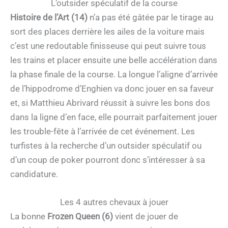
L’outsider spéculatif de la course
Histoire de l’Art (14)
n’a pas été gâtée par le tirage au
sort des places derrière les ailes de la voiture mais
c’est une redoutable finisseuse qui peut suivre tous
les trains et placer ensuite une belle accélération dans
la phase finale de la course. La longue l’aligne d’arrivée
de l’hippodrome d’Enghien va donc jouer en sa faveur
et, si Matthieu Abrivard réussit à suivre les bons dos
dans la ligne d’en face, elle pourrait parfaitement jouer
les trouble-fête à l’arrivée de cet événement. Les
turfistes à la recherche d’un outsider spéculatif ou
d’un coup de poker pourront donc s’intéresser à sa
candidature.
Les 4 autres chevaux à jouer
La bonne
Frozen Queen (6)
vient de jouer de