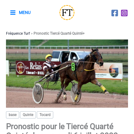
Aller
au
MENU
contenu
Fréquence Turf
>
Pronostic Tiercé Quarté Quinté+
base
Quinte
Tocard
Pronostic pour le Tiercé Quarté