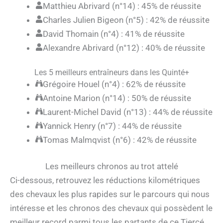
Matthieu Abrivard (n°14) : 45% de réussite
Charles Julien Bigeon (n°5) : 42% de réussite
David Thomain (n°4) : 41% de réussite
Alexandre Abrivard (n°12) : 40% de réussite
Les 5 meilleurs entraîneurs dans les Quinté+
Grégoire Houel (n°4) : 62% de réussite
Antoine Marion (n°14) : 50% de réussite
Laurent-Michel David (n°13) : 44% de réussite
Yannick Henry (n°7) : 44% de réussite
Tomas Malmqvist (n°6) : 42% de réussite
Les meilleurs chronos au trot attelé
Ci-dessous, retrouvez les réductions kilométriques
des chevaux les plus rapides sur le parcours qui nous
intéresse et les chronos des chevaux qui possèdent le
meilleur record parmi tous les partants de ce Tiercé