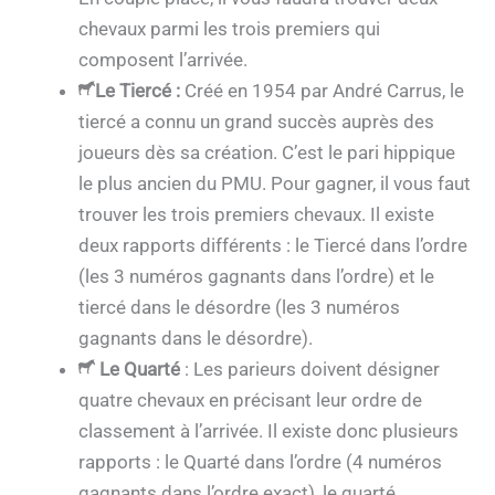
chevaux parmi les trois premiers qui
composent l’arrivée.
Le Tiercé
:
Créé en 1954 par André Carrus, le
tiercé a connu un grand succès auprès des
joueurs dès sa création. C’est le pari hippique
le plus ancien du PMU. Pour gagner, il vous faut
trouver les trois premiers chevaux. Il existe
deux rapports différents : le Tiercé dans l’ordre
(les 3 numéros gagnants dans l’ordre) et le
tiercé dans le désordre (les 3 numéros
gagnants dans le désordre).
Le Quarté
: Les parieurs doivent désigner
quatre chevaux en précisant leur ordre de
classement à l’arrivée. Il existe donc plusieurs
rapports : le Quarté dans l’ordre (4 numéros
gagnants dans l’ordre exact), le quarté