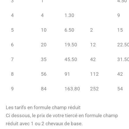
3
1
4.50
4
4
1.30
9
5
10
6.50
2
15
6
20
19.50
12
22.5
7
35
45.50
42
31.5
8
56
91
112
42
9
84
163.80
252
54
Les tarifs en formule champ réduit
Ci dessous, le prix de votre tiercé en formule champ
réduit avec 1 ou 2 chevaux de base.