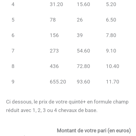
4
31.20
15.60
5.20
5
78
26
6.50
6
156
39
7.80
7
273
54.60
9.10
8
436
72.80
10.40
9
655.20
93.60
11.70
Ci dessous, le prix de votre quinté+ en formule champ
réduit avec 1, 2, 3 ou 4 chevaux de base.
Montant de votre pari (en euros)