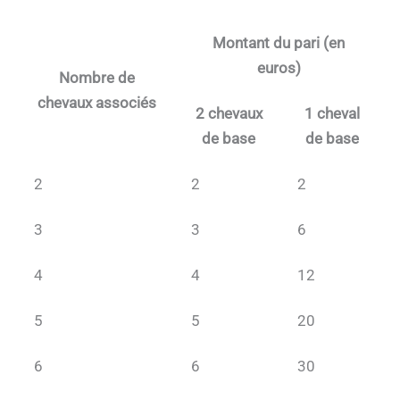
Montant du pari (en
euros)
Nombre de
chevaux associés
2 chevaux
1 cheval
de base
de base
2
2
2
3
3
6
4
4
12
5
5
20
6
6
30