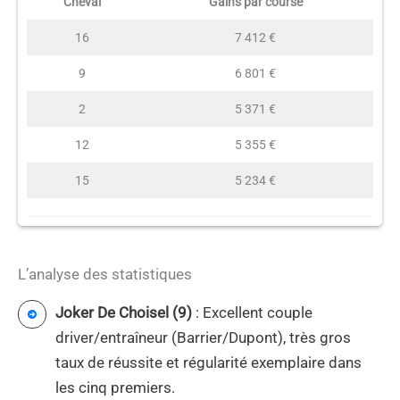
Cheval
Gains par course
16
7 412 €
9
6 801 €
2
5 371 €
12
5 355 €
15
5 234 €
L’analyse des statistiques
Joker De Choisel (9)
: Excellent couple
driver/entraîneur (Barrier/Dupont), très gros
taux de réussite et régularité exemplaire dans
les cinq premiers.