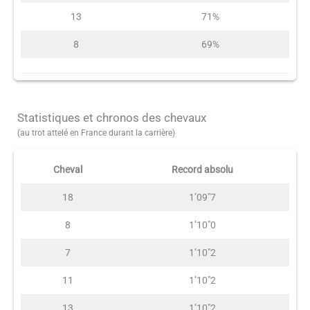
13
71%
8
69%
Statistiques et chronos des chevaux
(au trot attelé en France durant la carrière)
Cheval
Record absolu
18
1’09″7
8
1’10″0
7
1’10″2
11
1’10″2
13
1’10″2