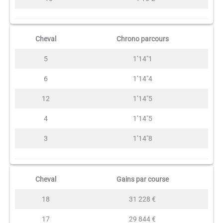
Cheval
Chrono parcours
5
1’14″1
6
1’14″4
12
1’14″5
4
1’14″5
3
1’14″8
Cheval
Gains par course
18
31 228 €
17
29 844 €