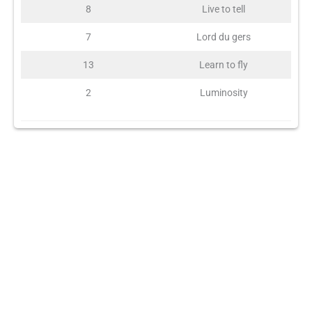
8
Live to tell
7
Lord du gers
13
Learn to fly
2
Luminosity