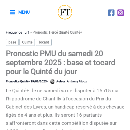
Aller
au
MENU
contenu
Fréquence Turf
>
Pronostic Tiercé Quarté Quinté+
base
Quinte
Tocard
Pronostic PMU du samedi 20
septembre 2025 : base et tocard
pour le Quinté du jour
Pronostics Quinté
-
19/09/2025
-
Auteur :
Anthony Prioux
Le Quinté+ de ce samedi va se disputer à 15h15 sur
l’hippodrome de Chantilly à l’occasion du Prix du
Cabinet des Livres, un handicap réservé à des chevaux
âgés de 4 ans et plus. Ils seront 16 partants
s’affronteront dans cette compétition disputée sur