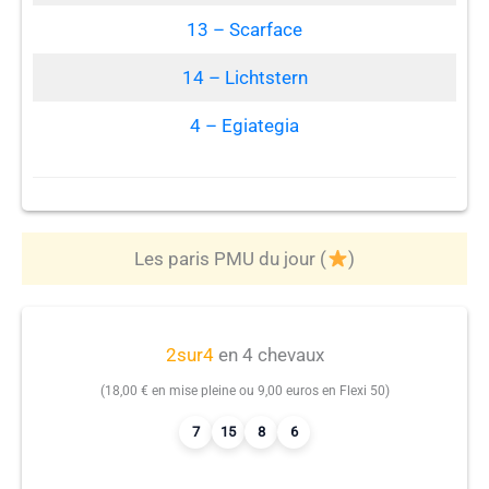
13 – Scarface
14 – Lichtstern
4 – Egiategia
Les paris PMU du jour (
)
2sur4
en 4 chevaux
(18,00 € en mise pleine ou 9,00 euros en Flexi 50)
7
15
8
6