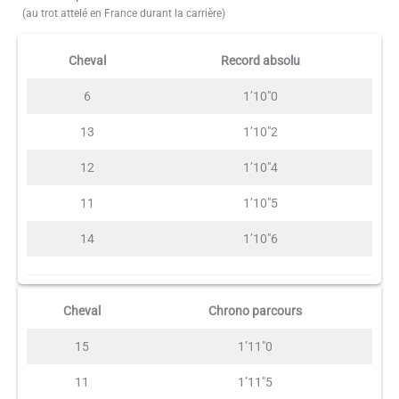
(au trot attelé en France durant la carrière)
Cheval
Record absolu
6
1’10″0
13
1’10″2
12
1’10″4
11
1’10″5
14
1’10″6
Cheval
Chrono parcours
15
1’11″0
11
1’11″5