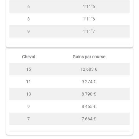
6
1’11″6
8
1’11″6
9
1’11″7
Cheval
Gains par course
15
12 683 €
11
9 274 €
13
8 790 €
9
8 465 €
7
7 664 €