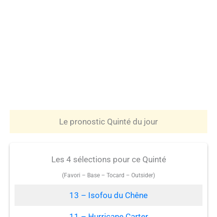
Le pronostic Quinté du jour
Les 4 sélections pour ce Quinté
(Favori – Base – Tocard – Outsider)
13 – Isofou du Chêne
11 – Hurricane Carter