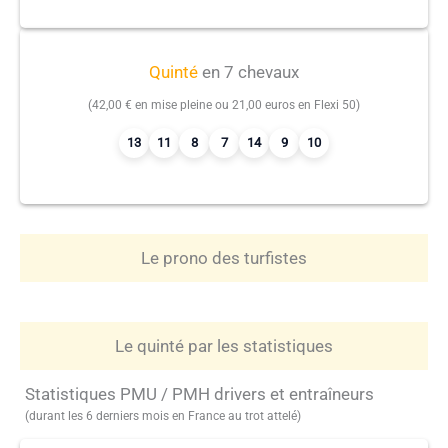
Quinté
en 7 chevaux
(42,00 € en mise pleine ou 21,00 euros en Flexi 50)
13
11
8
7
14
9
10
Le prono des turfistes
Le quinté par les statistiques
Statistiques PMU / PMH drivers et entraîneurs
(durant les 6 derniers mois en France au trot attelé)