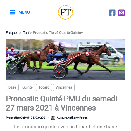
Aller
au
MENU
contenu
Fréquence Turf
>
Pronostic Tiercé Quarté Quinté+
base
Quinte
Tocard
Vincennes
Pronostic Quinté PMU du samedi
27 mars 2021 à Vincennes
Pronostics Quinté
-
25/03/2021
-
Auteur :
Anthony Prioux
Le pronostic quinté avec un tocard et une base