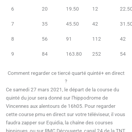
6
20
19.50
12
22.5
7
35
45.50
42
31.5
8
56
91
112
42
9
84
163.80
252
54
Comment regarder ce tiercé quarté quinté+ en direct
?
Ce samedi 27 mars 2021, le départ de la course du
quinté du jour sera donné sur l’hippodrome de
Vincennes aux alentours de 16h05. Pour regarder
cette course pmu en direct sur votre téléviseur, il vous
faudra zapper sur Equidia, la chaîne des courses
hippiques, ou sur RMC Découverte, canal 24 de la TNT.