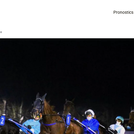
Pronostics
é+