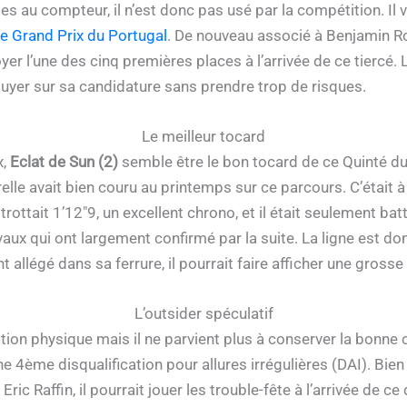
s au compteur, il n’est donc pas usé par la compétition. Il v
e Grand Prix du Portugal
. De nouveau associé à Benjamin Ro
yer l’une des cinq premières places à l’arrivée de ce tiercé.
yer sur sa candidature sans prendre trop de risques.
Le meilleur tocard
x,
Eclat de Sun (2)
semble être le bon tocard de ce Quinté d
relle avait bien couru au printemps sur ce parcours. C’était 
 il trottait 1’12″9, un excellent chrono, et il était seulement 
ux qui ont largement confirmé par la suite. La ligne est don
t allégé dans sa ferrure, il pourrait faire afficher une grosse
L’outsider spéculatif
ition physique mais il ne parvient plus à conserver la bonn
 une 4ème disqualification pour allures irrégulières (DAI). Bi
Eric Raffin, il pourrait jouer les trouble-fête à l’arrivée de ce