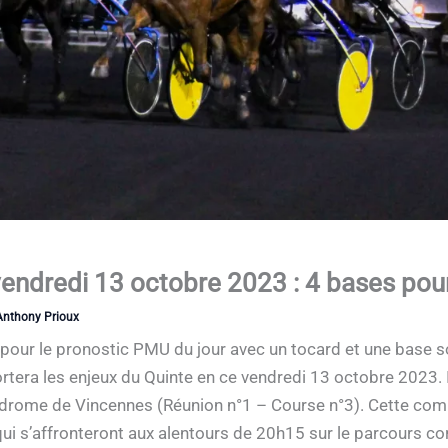
ndredi 13 octobre 2023 : 4 bases pour 
Anthony Prioux
e pour le pronostic PMU du jour avec un tocard et une base 
ortera les enjeux du Quinte en ce vendredi 13 octobre 2023. Il
ppodrome de Vincennes (Réunion n°1 – Course n°3). Cette com
s qui s’affronteront aux alentours de 20h15 sur le parcours 