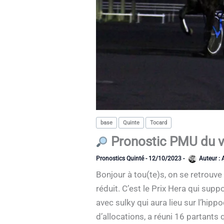
base
Quinte
Tocard
Pronostic PMU du ve
Pronostics Quinté
-
12/10/2023
-
Auteur :
Bonjour à tou(te)s, on se retrouv
réduit. C’est le Prix Hera qui supp
avec sulky qui aura lieu sur l’hi
d’allocations, a réuni 16 partant