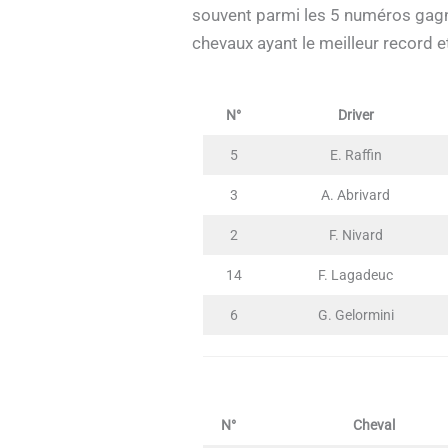
souvent parmi les 5 numéros gagn
chevaux ayant le meilleur record e
N°
Driver
5
E. Raffin
3
A. Abrivard
2
F. Nivard
14
F. Lagadeuc
6
G. Gelormini
N°
Cheval