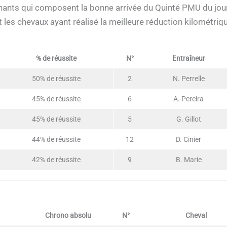
ants qui composent la bonne arrivée du Quinté PMU du jour
t les chevaux ayant réalisé la meilleure réduction kilométriqu
% de réussite
N°
Entraîneur
50% de réussite
2
N. Perrelle
45% de réussite
6
A. Pereira
45% de réussite
5
G. Gillot
44% de réussite
12
D. Cinier
42% de réussite
9
B. Marie
Chrono absolu
N°
Cheval