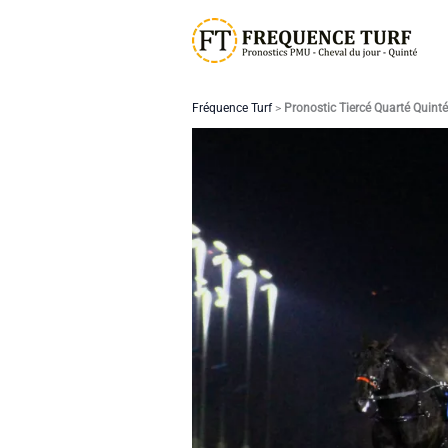
Aller
au
contenu
Fréquence Turf
>
Pronostic Tiercé Quarté Quint