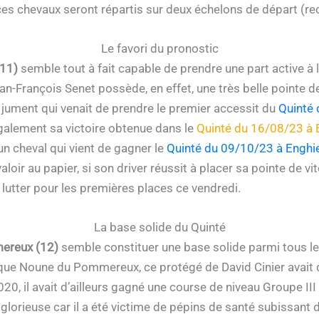
 ces chevaux seront répartis sur deux échelons de départ (re
Le favori du pronostic
(11)
semble tout à fait capable de prendre une part active à l
n-François Senet possède, en effet, une très belle pointe de 
e jument qui venait de prendre le premier accessit du
Quinté 
également sa victoire obtenue dans le
Quinté du 16/08/23 à E
, un cheval qui vient de gagner le
Quinté du 09/10/23 à Enghien
valoir au papier, si son driver réussit à placer sa pointe de
t lutter pour les premières places ce vendredi.
La base solide du Quinté
ereux (12)
semble constituer une base solide parmi tous le
lifique Noune du Pommereux, ce protégé de David Cinier avai
, il avait d’ailleurs gagné une course de niveau Groupe III à 
lorieuse car il a été victime de pépins de santé subissant