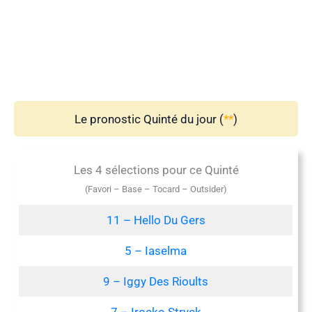
Le pronostic Quinté du jour (
**
)
Les 4 sélections pour ce Quinté
(Favori – Base – Tocard – Outsider)
11 – Hello Du Gers
5 – Iaselma
9 – Iggy Des Rioults
7 – Irocko Stryck