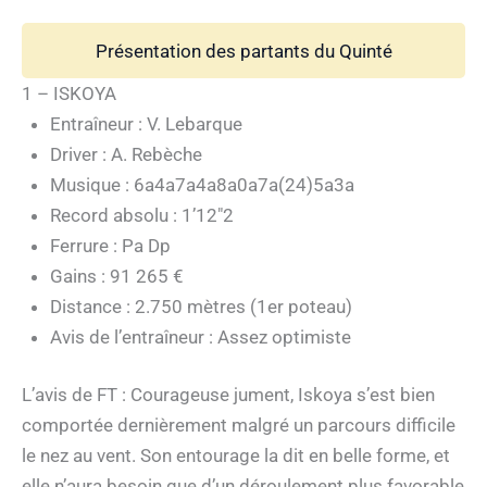
Présentation des partants du Quinté
1 – ISKOYA
Entraîneur : V. Lebarque
Driver : A. Rebèche
Musique : 6a4a7a4a8a0a7a(24)5a3a
Record absolu : 1’12″2
Ferrure : Pa Dp
Gains : 91 265 €
Distance : 2.750 mètres (1er poteau)
Avis de l’entraîneur : Assez optimiste
L’avis de FT : Courageuse jument, Iskoya s’est bien
comportée dernièrement malgré un parcours difficile
le nez au vent. Son entourage la dit en belle forme, et
elle n’aura besoin que d’un déroulement plus favorable