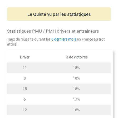
Le Quinté vu par les statistiques
Statistiques PMU / PMH drivers et entraîneurs
Taux de réussite durant les
6 derniers mois
en France au trot
attelé.
Driver
% de victoires
11
18%
8
18%
15
18%
6
17%
12
16%