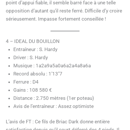
point d’appui fiable, il semble barré face à une telle
opposition d’autant qu’il reste ferré. Difficile d’y croire
sérieusement. Impasse fortement conseillée !
4 – IDEAL DU BOUILLON
Entraîneur : S. Hardy
Driver : S. Hardy
Musique : 1a2a9a5a0a6a2a4a8a6a
Record absolu : 1’13″7
Ferrure : D4
Gains : 108 580 €
Distance : 2.750 mètres (1er poteau)
Avis de l’entraîneur : Assez optimiste
L’avis de FT : Ce fils de Briac Dark donne entière
satisfaction depuis qu’il court déferré des 4 pieds. Il