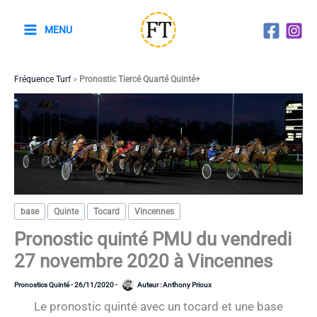
Aller
au
MENU
contenu
Fréquence Turf
>
Pronostic Tiercé Quarté Quinté+
base
Quinte
Tocard
Vincennes
Pronostic quinté PMU du vendredi
27 novembre 2020 à Vincennes
Pronostics Quinté
-
26/11/2020
-
Auteur :
Anthony Prioux
Le pronostic quinté avec un tocard et une base