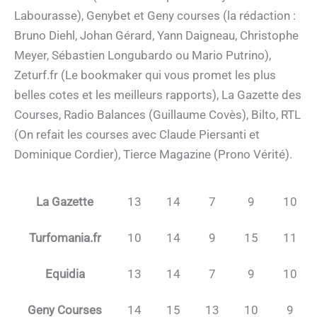
Labourasse), Genybet et Geny courses (la rédaction :
Bruno Diehl, Johan Gérard, Yann Daigneau, Christophe
Meyer, Sébastien Longubardo ou Mario Putrino),
Zeturf.fr (Le bookmaker qui vous promet les plus
belles cotes et les meilleurs rapports), La Gazette des
Courses, Radio Balances (Guillaume Covès), Bilto, RTL
(On refait les courses avec Claude Piersanti et
Dominique Cordier), Tierce Magazine (Prono Vérité).
La Gazette
13
14
7
9
10
Turfomania.fr
10
14
9
15
11
Equidia
13
14
7
9
10
Geny Courses
14
15
13
10
9