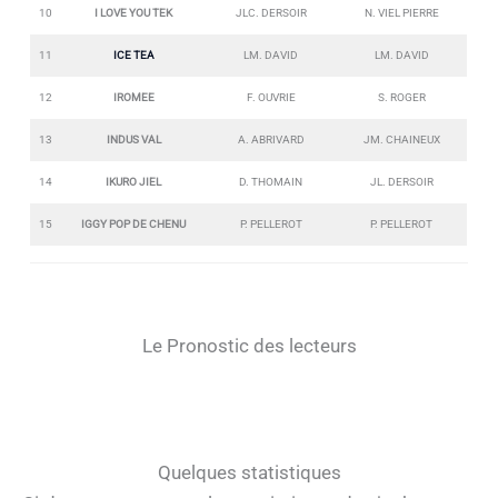
10
I LOVE YOU TEK
JLC. DERSOIR
N. VIEL PIERRE
11
ICE TEA
LM. DAVID
LM. DAVID
12
IROMEE
F. OUVRIE
S. ROGER
13
INDUS VAL
A. ABRIVARD
JM. CHAINEUX
14
IKURO JIEL
D. THOMAIN
JL. DERSOIR
15
IGGY POP DE CHENU
P. PELLEROT
P. PELLEROT
Le Pronostic des lecteurs
Quelques statistiques