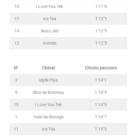
10
I Love You Tek
1’11″6
11
Ice Tea
1’12″1
14
Ikuro Jiel
1’12″5
12
Iromée
1’12″5
N°
Cheval
Chrono parcours
3
Idylle Piya
1’14″1
9
Illico de Bouteau
1’14″5
10
I Love You Tek
1’14″5
1
Ivalo du Bocage
1’14″7
11
Ice Tea
1’15″3