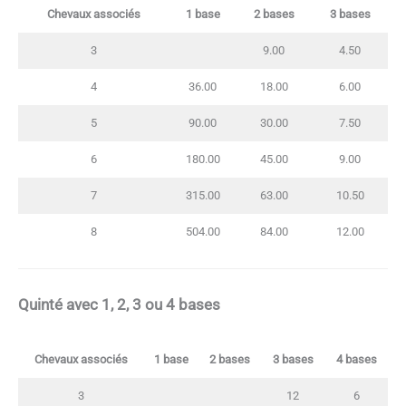
Chevaux associés
1 base
2 bases
3 bases
3
9.00
4.50
4
36.00
18.00
6.00
5
90.00
30.00
7.50
6
180.00
45.00
9.00
7
315.00
63.00
10.50
8
504.00
84.00
12.00
Quinté avec
1, 2, 3 ou 4 bases
Chevaux associés
1 base
2 bases
3 bases
4 bases
3
12
6