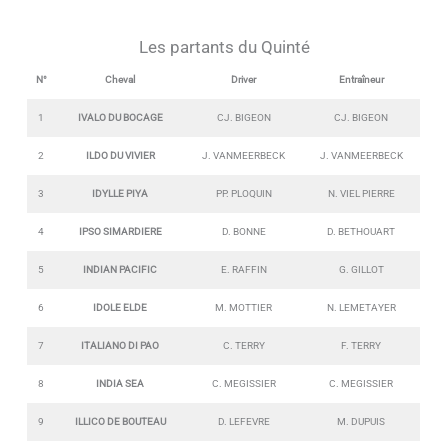
Les partants du Quinté
N°
Cheval
Driver
Entraîneur
1
IVALO DU BOCAGE
CJ. BIGEON
CJ. BIGEON
2
ILDO DU VIVIER
J. VANMEERBECK
J. VANMEERBECK
3
IDYLLE PIYA
PP. PLOQUIN
N. VIEL PIERRE
4
IPSO SIMARDIERE
D. BONNE
D. BETHOUART
5
INDIAN PACIFIC
E. RAFFIN
G. GILLOT
6
IDOLE ELDE
M. MOTTIER
N. LEMETAYER
7
ITALIANO DI PAO
C. TERRY
F. TERRY
8
INDIA SEA
C. MEGISSIER
C. MEGISSIER
9
ILLICO DE BOUTEAU
D. LEFEVRE
M. DUPUIS