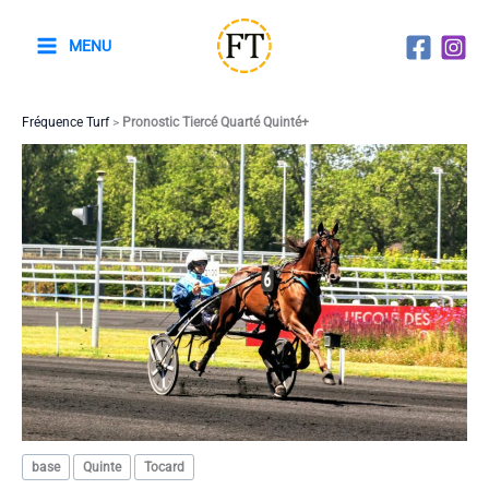
Aller
au
MENU
contenu
Fréquence Turf
>
Pronostic Tiercé Quarté Quinté+
base
Quinte
Tocard