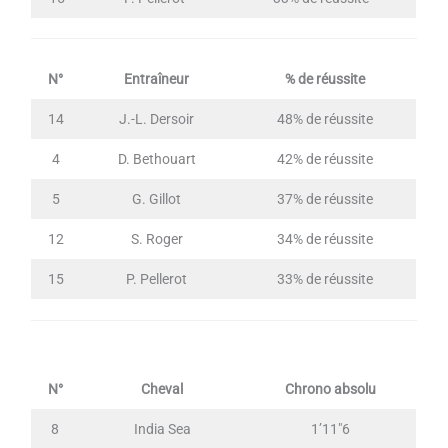
N°
Entraîneur
% de réussite
14
J.-L. Dersoir
48% de réussite
4
D. Bethouart
42% de réussite
5
G. Gillot
37% de réussite
12
S. Roger
34% de réussite
15
P. Pellerot
33% de réussite
N°
Cheval
Chrono absolu
8
India Sea
1’11″6