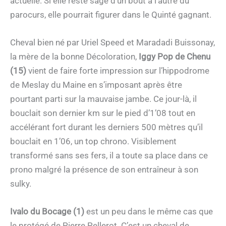
actuelle. Si elle reste sage d’un bout à l’autre du
parocurs, elle pourrait figurer dans le Quinté gagnant.
Cheval bien né par Uriel Speed et Maradadi Buissonay,
la mère de la bonne Décoloration,
Iggy Pop de Chenu
(15)
vient de faire forte impression sur l’hippodrome
de Meslay du Maine en s’imposant après être
pourtant parti sur la mauvaise jambe. Ce jour-là, il
bouclait son dernier km sur le pied d’1’08 tout en
accélérant fort durant les derniers 500 mètres qu’il
bouclait en 1’06, un top chrono. Visiblement
transformé sans ses fers, il a toute sa place dans ce
prono malgré la présence de son entraîneur à son
sulky.
Ivalo du Bocage (1)
est un peu dans le même cas que
le protégé de Pierre Pellerot. C’est un cheval de