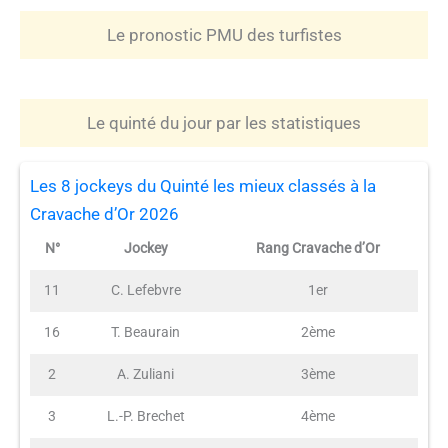
Le pronostic PMU des turfistes
Le quinté du jour par les statistiques
Les 8 jockeys du Quinté les mieux classés à la
Cravache d’Or 2026
N°
Jockey
Rang Cravache d’Or
11
C. Lefebvre
1er
16
T. Beaurain
2ème
2
A. Zuliani
3ème
3
L.-P. Brechet
4ème