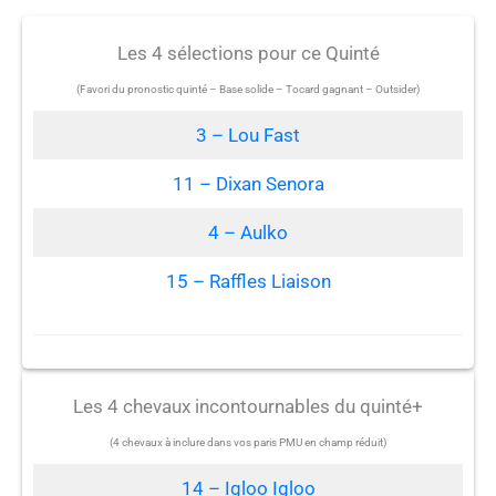
Les 4 sélections pour ce Quinté
(Favori du pronostic quinté – Base solide – Tocard gagnant – Outsider)
3 – Lou Fast
11 – Dixan Senora
4 – Aulko
15 – Raffles Liaison
Les 4 chevaux incontournables du quinté+
(4 chevaux à inclure dans vos paris PMU en champ réduit)
14 – Igloo Igloo