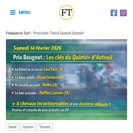
Aller
au
MENU
contenu
Fréquence Turf
>
Pronostic Tiercé Quarté Quinté+
base
Quinte
Tocard