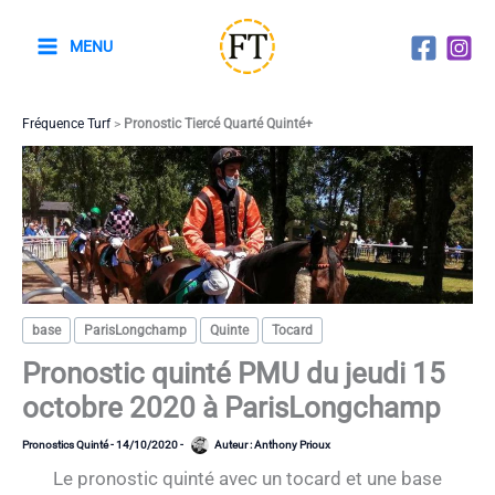
Aller
au
MENU
contenu
Fréquence Turf
>
Pronostic Tiercé Quarté Quinté+
base
ParisLongchamp
Quinte
Tocard
Pronostic quinté PMU du jeudi 15
octobre 2020 à ParisLongchamp
Pronostics Quinté
-
14/10/2020
-
Auteur :
Anthony Prioux
Le pronostic quinté avec un tocard et une base