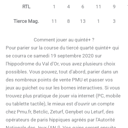
RTL
1
4
6
11
9
Tierce Mag.
11
8
13
1
3
Comment jouer au quinté+ ?
Pour parier sur la course du tiercé quarté quinté+ qui
se courra ce samedi 19 septembre 2020 sur
l'hippodrome du Val d'Or, vous avez plusieurs choix
possibles. Vous pouvez, tout d'abord, parier dans un
des nombreux points de vente PMU et passer vos
jeux au guichet ou sur les bornes interactives. Si vous
trouvez plus pratique de jouer via internet (PC, mobile
ou tablette tactile), le mieux est d'ouvrir un compte
chez Pmu.fr, Betclic, Zeturf, Genybet ou Leturf, des
opérateurs de paris hippiques agréés par l'Autorité
Nationale des Jeux (ANJ). Vos gains seront ensuite