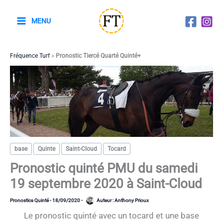
Aller
au
MENU
contenu
Fréquence Turf
>
Pronostic Tiercé Quarté Quinté+
base
Quinte
Saint-Cloud
Tocard
Pronostic quinté PMU du samedi
19 septembre 2020 à Saint-Cloud
Pronostics Quinté
-
18/09/2020
-
Auteur :
Anthony Prioux
Le pronostic quinté avec un tocard et une base