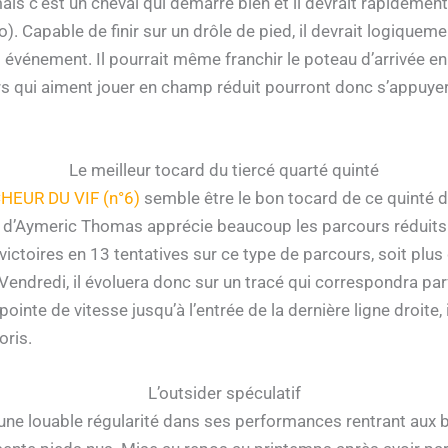
ais c’est un cheval qui démarre bien et il devrait rapidement 
. Capable de finir sur un drôle de pied, il devrait logiqueme
t événement. Il pourrait même franchir le poteau d’arrivée en 
rs qui aiment jouer en champ réduit pourront donc s’appuye
Le meilleur tocard du tiercé quarté quinté
HEUR DU VIF (n°6)
semble être le bon tocard de ce quinté
 d’Aymeric Thomas apprécie beaucoup les parcours réduits av
 victoires en 13 tentatives sur ce type de parcours, soit plus
Vendredi, il évoluera donc sur un tracé qui correspondra par
pointe de vitesse jusqu’à l’entrée de la dernière ligne droite,
oris.
L’outsider spéculatif
’une louable régularité dans ses performances rentrant au