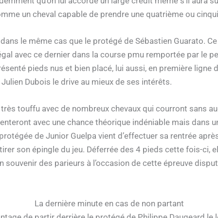
videmment qu’on lui accorde un large crédit même s’il aura 
 comme un cheval capable de prendre une quatrième ou cinqu
 dans le même cas que le protégé de Sébastien Guarato. Ce 
eu égal avec ce dernier dans la course pmu remportée par le 
enté pieds nus et bien placé, lui aussi, en première ligne derr
i Julien Dubois le drive au mieux de ses intérêts.
st très touffu avec de nombreux chevaux qui courront sans a
ésenteront avec une chance théorique indéniable mais dans un
 protégée de Junior Guelpa vient d’effectuer sa rentrée aprè
e tirer son épingle du jeu. Déferrée des 4 pieds cette fois-ci,
n souvenir des parieurs à l’occasion de cette épreuve disput
La dernière minute en cas de non partant
ntage de partir derrière le protégé de Philippe Daugeard le lo