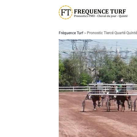
Aller
au
contenu
Fréquence Turf
>
Pronostic Tiercé Quarté Quint