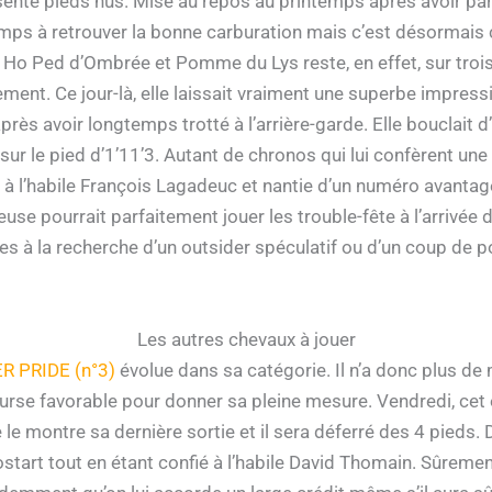
sente pieds nus. Mise au repos au printemps après avoir par
emps à retrouver la bonne carburation mais c’est désormai
 Ni Ho Ped d’Ombrée et Pomme du Lys reste, en effet, sur tro
nt. Ce jour-là, elle laissait vraiment une superbe impressi
 après avoir longtemps trotté à l’arrière-garde. Elle bouclait 
 sur le pied d’1’11’3. Autant de chronos qui lui confèrent u
 à l’habile François Lagadeuc et nantie d’un numéro avantage
seuse pourrait parfaitement jouer les trouble-fête à l’arrivée
es à la recherche d’un outsider spéculatif ou d’un coup de p
Les autres chevaux à jouer
R PRIDE (n°3)
évolue dans sa catégorie. Il n’a donc plus de
urse favorable pour donner sa pleine mesure. Vendredi, cet
montre sa dernière sortie et il sera déferré des 4 pieds. De 
start tout en étant confié à l’habile David Thomain. Sûreme