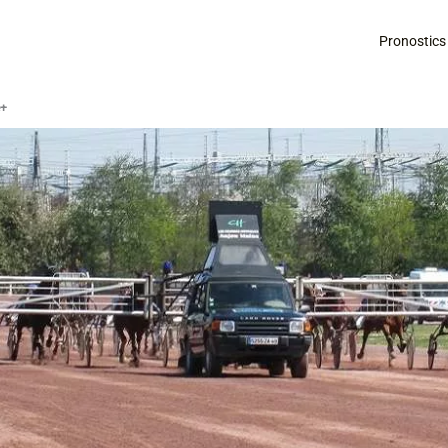
Pronostics
é+