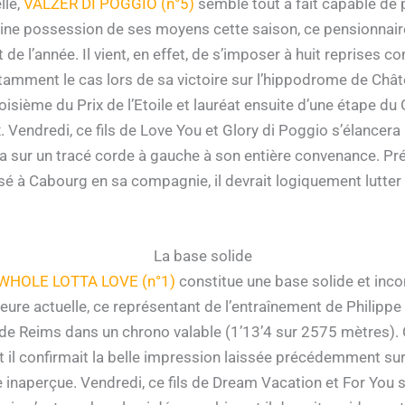
lle,
VALZER DI POGGIO (n°5)
semble tout à fait capable de p
leine possession de ses moyens cette saison, ce pensionnaire
t de l’année. Il vient, en effet, de s’imposer à huit reprises 
tamment le cas lors de sa victoire sur l’hippodrome de Chât
troisième du Prix de l’Etoile et lauréat ensuite d’une étape du
 Vendredi, ce fils de Love You et Glory di Poggio s’élancer
luera sur un tracé corde à gauche à son entière convenance. Pr
sé à Cabourg en sa compagnie, il devrait logiquement lutter po
La base solide
WHOLE LOTTA LOVE (n°1)
constitue une base solide et inco
heure actuelle, ce représentant de l’entraînement de Philippe 
e Reims dans un chrono valable (1’13’4 sur 2575 mètres). Ce 
et il confirmait la belle impression laissée précédemment s
e inaperçue. Vendredi, ce fils de Dream Vacation et For You