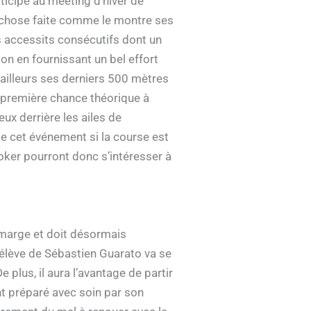
ticipé au meeting d’hiver de
s chose faite comme le montre ses
is accessits consécutifs dont un
on en fournissant un bel effort
d’ailleurs ses derniers 500 mètres
ne première chance théorique à
ux derrière les ailes de
 de cet événement si la course est
oker pourront donc s’intéresser à
 marge et doit désormais
 élève de Sébastien Guarato va se
plus, il aura l’avantage de partir
nt préparé avec soin par son