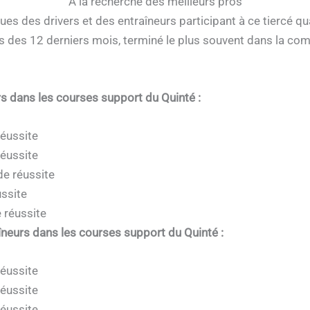
A la recherche des meilleurs pros
ques des drivers et des entraîneurs participant à ce tiercé q
s des 12 derniers mois, terminé le plus souvent dans la co
rs dans les courses support du Quinté :
éussite
réussite
de réussite
ussite
 réussite
îneurs dans les courses support du Quinté :
réussite
éussite
réussite