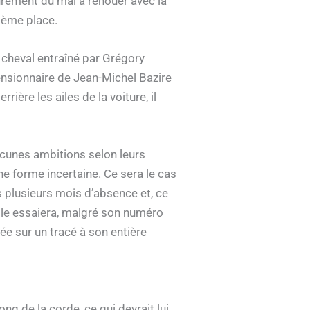
sûrement du mal à renouer avec la
ième place.
cheval entraîné par Grégory
pensionnaire de Jean-Michel Bazire
ière les ailes de la voiture, il
ucunes ambitions selon leurs
e forme incertaine. Ce sera le cas
s plusieurs mois d’absence et, ce
 elle essaiera, malgré son numéro
ée sur un tracé à son entière
ng de la corde, ce qui devrait lui