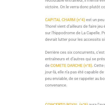
redoutable entraîneur, il mérite é
victoire. On le verra donc plutôt
CAPITAL CHARM (n°4)
est un peu
Thorel vient d’ailleurs de faire j
sur l’hippodrome de La Capelle. Prés
devrait lutter pour les accessits s
Derrière ces six concurrents, c’e
entraîneurs et d’autres qui se pr
de
COMETE DARCHE (n°8)
. Cette
jour-là, elle n’a pas été capable d
peu enviable, de se rappeler au bo
convenance.
CONCERTO ROYAL (n°9)
aura l’ava