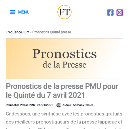
Aller
au
MENU
contenu
Fréquence Turf
>
Pronostics Quinté presse
Pronostics de la presse PMU pour
le Quinté du 7 avril 2021
Pronostics Presse PMU
-
06/04/2021
-
Auteur :
Anthony Prioux
Ci-dessous, une synthèse avec les pronostics gratuits
des meilleurs pronostiqueurs de la presse hippique et