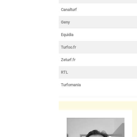
Canalturf
Geny
Equidia
Turfoo.fr
Zeturf.fr
RTL
Turfomania