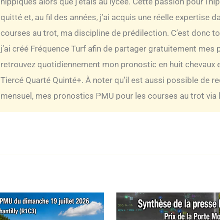
hippiques alors que j’étais au lycée. Cette passion pour l’h
quitté et, au fil des années, j’ai acquis une réelle expertise
courses au trot, ma discipline de prédilection. C’est donc t
j’ai créé Fréquence Turf afin de partager gratuitement mes 
retrouvez quotidiennement mon pronostic en huit chevaux e
Tiercé Quarté Quinté+. À noter qu’il est aussi possible de r
mensuel, mes pronostics PMU pour les courses au trot via la