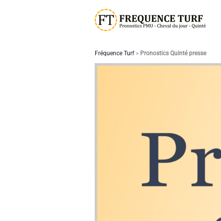
Aller
au
contenu
Fréquence Turf
>
Pronostics Quinté presse