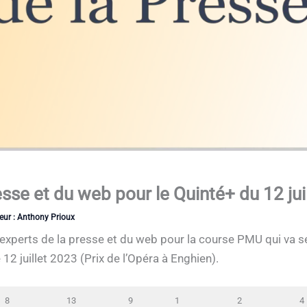
sse et du web pour le Quinté+ du 12 jui
eur :
Anthony Prioux
 experts de la presse et du web pour la course PMU qui va se
12 juillet 2023 (Prix de l’Opéra à Enghien).
8
13
9
1
2
4