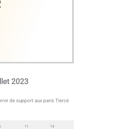
llet 2023
rvir de support aux paris Tiercé
6
11
14