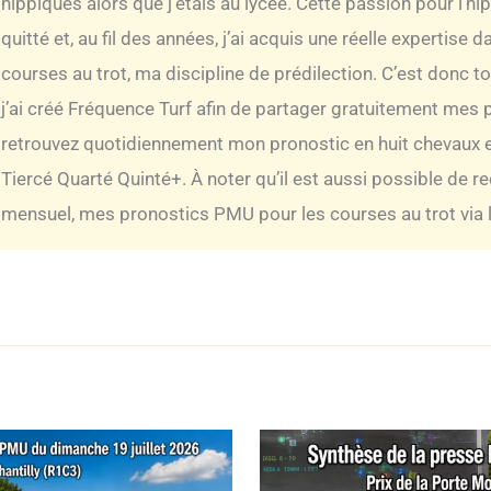
hippiques alors que j’étais au lycée. Cette passion pour l’h
quitté et, au fil des années, j’ai acquis une réelle expertise
courses au trot, ma discipline de prédilection. C’est donc t
j’ai créé Fréquence Turf afin de partager gratuitement mes 
retrouvez quotidiennement mon pronostic en huit chevaux e
Tiercé Quarté Quinté+. À noter qu’il est aussi possible de r
mensuel, mes pronostics PMU pour les courses au trot via la