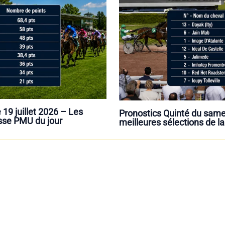
19 juillet 2026 – Les
Pronostics Quinté du samed
esse PMU du jour
meilleures sélections de l