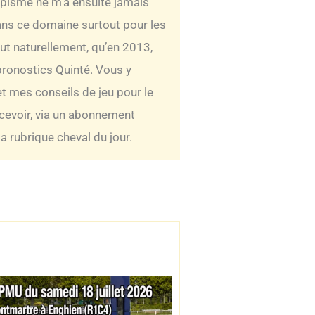
ippisme ne m’a ensuite jamais
 dans ce domaine surtout pour les
out naturellement, qu’en 2013,
pronostics Quinté. Vous y
t mes conseils de jeu pour le
ecevoir, via un abonnement
 rubrique cheval du jour.