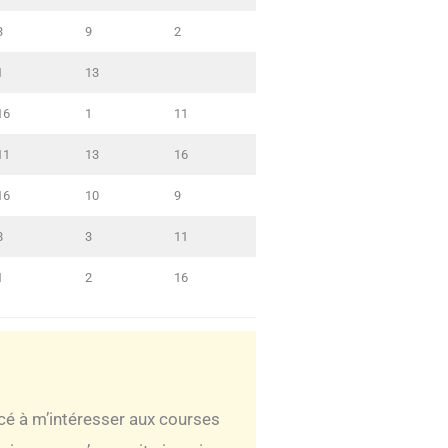
3
9
2
1
13
16
1
11
11
13
16
16
10
9
8
3
11
1
2
16
ncé à m’intéresser aux courses