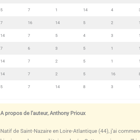
5
7
1
14
4
7
16
14
5
2
14
7
5
4
3
7
6
3
5
1
14
7
2
5
1
14
7
2
5
16
5
7
14
8
3
A propos de l’auteur, Anthony Prioux
Natif de Saint-Nazaire en Loire-Atlantique (44), j’ai comme