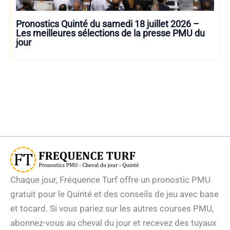
Pronostics Quinté du samedi 18 juillet 2026 –
Les meilleures sélections de la presse PMU du
jour
Chaque jour, Fréquence Turf offre un pronostic PMU
gratuit pour le Quinté et des conseils de jeu avec base
et tocard. Si vous pariez sur les autres courses PMU,
abonnez-vous au cheval du jour et recevez des tuyaux