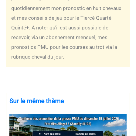
quotidiennement mon pronostic en huit chevaux
et mes conseils de jeu pour le Tiercé Quarté
Quinté+. À noter qu’il est aussi possible de
recevoir, via un abonnement mensuel, mes
pronostics PMU pour les courses au trot via la
rubrique cheval du jour.
Sur le même thème