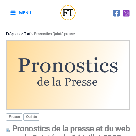
Aller
au
MENU
contenu
Fréquence Turf
>
Pronostics Quinté presse
Presse
Quinte
Pronostics de la presse et du web