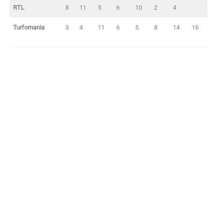
RTL
8
11
5
6
10
2
4
Turfomania
3
4
11
6
5
8
14
16