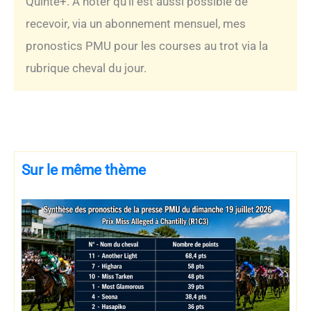
Quinté+. À noter qu’il est aussi possible de
recevoir, via un abonnement mensuel, mes
pronostics PMU pour les courses au trot via la
rubrique cheval du jour.
Sur le même thème