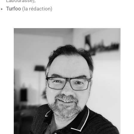
Labourasse),
Turfoo
(la rédaction)