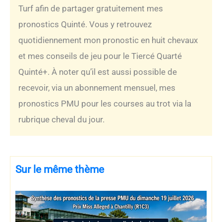
Turf afin de partager gratuitement mes
pronostics Quinté. Vous y retrouvez
quotidiennement mon pronostic en huit chevaux
et mes conseils de jeu pour le Tiercé Quarté
Quinté+. À noter qu’il est aussi possible de
recevoir, via un abonnement mensuel, mes
pronostics PMU pour les courses au trot via la
rubrique cheval du jour.
Sur le même thème