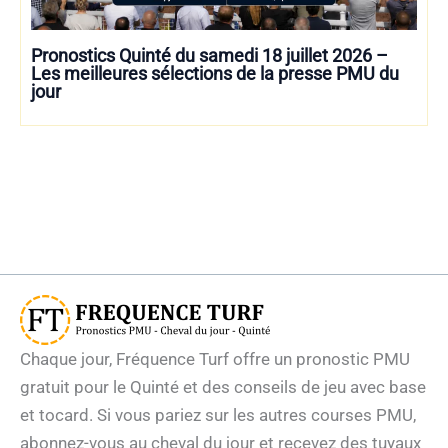
Pronostics Quinté du samedi 18 juillet 2026 –
Les meilleures sélections de la presse PMU du
jour
Chaque jour, Fréquence Turf offre un pronostic PMU
gratuit pour le Quinté et des conseils de jeu avec base
et tocard. Si vous pariez sur les autres courses PMU,
abonnez-vous au cheval du jour et recevez des tuyaux