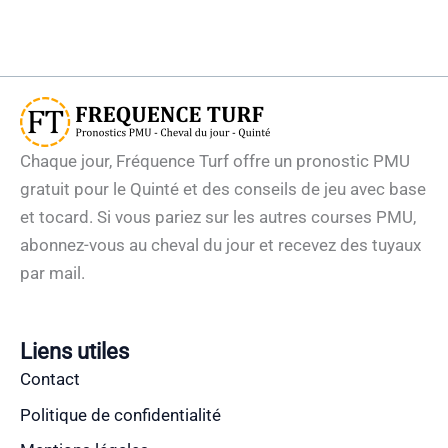
Chaque jour, Fréquence Turf offre un pronostic PMU
gratuit pour le Quinté et des conseils de jeu avec base
et tocard. Si vous pariez sur les autres courses PMU,
abonnez-vous au cheval du jour et recevez des tuyaux
par mail.
Liens utiles
Contact
Politique de confidentialité