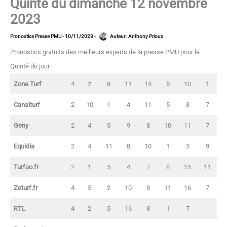
Quinté du dimanche 12 novembre
2023
Pronostics Presse PMU
-
10/11/2023
-
Auteur :
Anthony Prioux
Pronostics gratuits des meilleurs experts de la presse PMU pour le
Quinté du jour
Zone Turf
4
2
8
11
15
5
10
1
Canalturf
2
10
1
4
11
5
8
7
Geny
2
4
5
9
8
10
11
7
Equidia
2
4
11
8
10
1
5
9
Turfoo.fr
2
1
5
4
7
8
15
11
Zeturf.fr
4
5
2
10
8
11
16
7
RTL
4
2
5
16
8
1
7