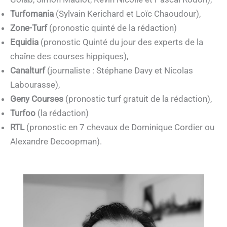
Turfomania
(Sylvain Kerichard et Loïc Chaoudour),
Zone-Turf
(pronostic quinté de la rédaction)
Equidia
(pronostic Quinté du jour des experts de la
chaîne des courses hippiques),
Canalturf
(journaliste : Stéphane Davy et Nicolas
Labourasse),
Geny Courses
(pronostic turf gratuit de la rédaction),
Turfoo
(la rédaction)
RTL
(pronostic en 7 chevaux de Dominique Cordier ou
Alexandre Decoopman).