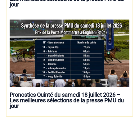
jour
Pronostics Quinté du samedi 18 juillet 2026 –
Les meilleures sélections de la presse PMU du
jour