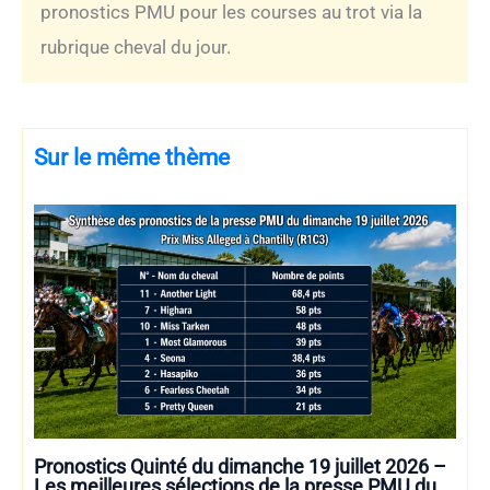
pronostics PMU pour les courses au trot via la
rubrique cheval du jour.
Sur le même thème
Pronostics Quinté du dimanche 19 juillet 2026 –
Les meilleures sélections de la presse PMU du