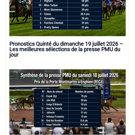
Pronostics Quinté du dimanche 19 juillet 2026 –
Les meilleures sélections de la presse PMU du
jour