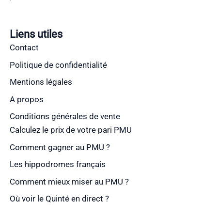
Liens utiles
Contact
Politique de confidentialité
Mentions légales
A propos
Conditions générales de vente
Calculez le prix de votre pari PMU
Comment gagner au PMU ?
Les hippodromes français
Comment mieux miser au PMU ?
Où voir le Quinté en direct ?