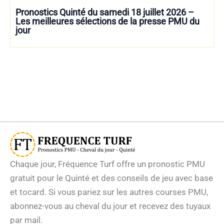
Pronostics Quinté du samedi 18 juillet 2026 –
Les meilleures sélections de la presse PMU du
jour
Chaque jour, Fréquence Turf offre un pronostic PMU
gratuit pour le Quinté et des conseils de jeu avec base
et tocard. Si vous pariez sur les autres courses PMU,
abonnez-vous au cheval du jour et recevez des tuyaux
par mail.