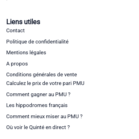
Liens utiles
Contact
Politique de confidentialité
Mentions légales
A propos
Conditions générales de vente
Calculez le prix de votre pari PMU
Comment gagner au PMU ?
Les hippodromes français
Comment mieux miser au PMU ?
Où voir le Quinté en direct ?