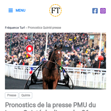
Aller
au
MENU
contenu
Fréquence Turf
>
Pronostics Quinté presse
Presse
Quinte
Pronostics de la presse PMU du