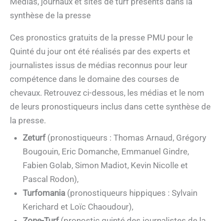
Médias, journaux et sites de turf présents dans la
synthèse de la presse
Ces pronostics gratuits de la presse PMU pour le
Quinté du jour ont été réalisés par des experts et
journalistes issus de médias reconnus pour leur
compétence dans le domaine des courses de
chevaux. Retrouvez ci-dessous, les médias et le nom
de leurs pronostiqueurs inclus dans cette synthèse de
la presse.
Zeturf
(pronostiqueurs : Thomas Arnaud, Grégory
Bougouin, Eric Domanche, Emmanuel Gindre,
Fabien Golab, Simon Madiot, Kevin Nicolle et
Pascal Rodon),
Turfomania
(pronostiqueurs hippiques : Sylvain
Kerichard et Loïc Chaoudour),
Zone-Turf
(pronostic quinté des journalistes de la