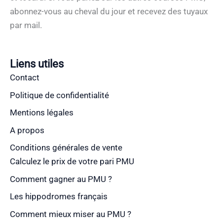
abonnez-vous au cheval du jour et recevez des tuyaux
par mail.
Liens utiles
Contact
Politique de confidentialité
Mentions légales
A propos
Conditions générales de vente
Calculez le prix de votre pari PMU
Comment gagner au PMU ?
Les hippodromes français
Comment mieux miser au PMU ?