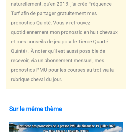
naturellement, qu’en 2013, j’ai créé Fréquence
Turf afin de partager gratuitement mes
pronostics Quinté. Vous y retrouvez
quotidiennement mon pronostic en huit chevaux
et mes conseils de jeu pour le Tiercé Quarté
Quinté+. À noter qu’il est aussi possible de
recevoir, via un abonnement mensuel, mes
pronostics PMU pour les courses au trot via la
rubrique cheval du jour.
Sur le même thème