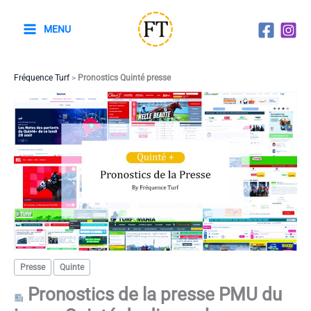
Aller
au
MENU
contenu
Fréquence Turf
>
Pronostics Quinté presse
Presse
Quinte
Pronostics de la presse PMU du