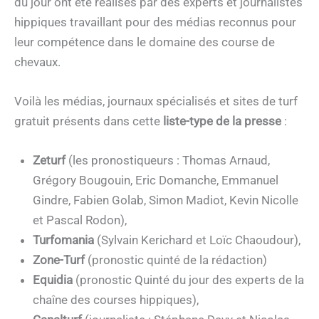
du jour ont été réalisés par des experts et journalistes
hippiques travaillant pour des médias reconnus pour
leur compétence dans le domaine des course de
chevaux.
Voilà les médias, journaux spécialisés et sites de turf
gratuit présents dans cette
liste-type de la presse
:
Zeturf
(les pronostiqueurs : Thomas Arnaud,
Grégory Bougouin, Eric Domanche, Emmanuel
Gindre, Fabien Golab, Simon Madiot, Kevin Nicolle
et Pascal Rodon),
Turfomania
(Sylvain Kerichard et Loïc Chaoudour),
Zone-Turf
(pronostic quinté de la rédaction)
Equidia
(pronostic Quinté du jour des experts de la
chaîne des courses hippiques),