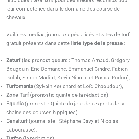
leur compétence dans le domaine des course de
chevaux.
Voilà les médias, journaux spécialisés et sites de turf
gratuit présents dans cette
liste-type de la presse
:
Zeturf
(les pronostiqueurs : Thomas Arnaud, Grégory
Bougouin, Eric Domanche, Emmanuel Gindre, Fabien
Golab, Simon Madiot, Kevin Nicolle et Pascal Rodon),
Turfomania
(Sylvain Kerichard et Loïc Chaoudour),
Zone-Turf
(pronostic quinté de la rédaction)
Equidia
(pronostic Quinté du jour des experts de la
chaîne des courses hippiques),
Canalturf
(journaliste : Stéphane Davy et Nicolas
Labourasse),
Turfoo
(la rédaction)