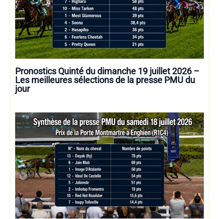
Pronostics Quinté du dimanche 19 juillet 2026 –
Les meilleures sélections de la presse PMU du
jour