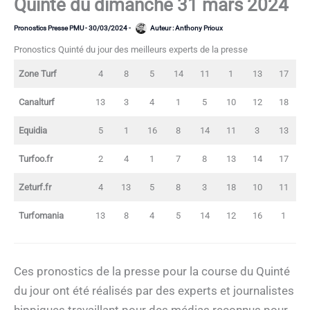
Quinté du dimanche 31 mars 2024
Pronostics Presse PMU
-
30/03/2024
-
Auteur :
Anthony Prioux
Pronostics Quinté du jour des meilleurs experts de la presse
Zone Turf
4
8
5
14
11
1
13
17
Canalturf
13
3
4
1
5
10
12
18
Equidia
5
1
16
8
14
11
3
13
Turfoo.fr
2
4
1
7
8
13
14
17
Zeturf.fr
4
13
5
8
3
18
10
11
Turfomania
13
8
4
5
14
12
16
1
Ces pronostics de la presse pour la course du Quinté
du jour ont été réalisés par des experts et journalistes
hippiques travaillant pour des médias reconnus pour