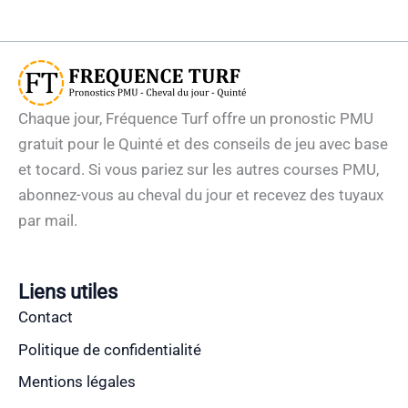
Chaque jour, Fréquence Turf offre un pronostic PMU
gratuit pour le Quinté et des conseils de jeu avec base
et tocard. Si vous pariez sur les autres courses PMU,
abonnez-vous au cheval du jour et recevez des tuyaux
par mail.
Liens utiles
Contact
Politique de confidentialité
Mentions légales