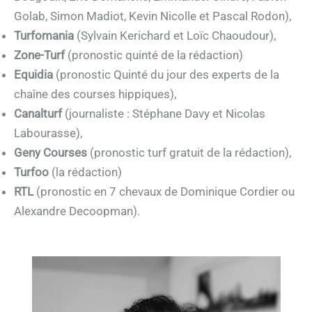
Golab, Simon Madiot, Kevin Nicolle et Pascal Rodon),
Turfomania
(Sylvain Kerichard et Loïc Chaoudour),
Zone-Turf
(pronostic quinté de la rédaction)
Equidia
(pronostic Quinté du jour des experts de la
chaîne des courses hippiques),
Canalturf
(journaliste : Stéphane Davy et Nicolas
Labourasse),
Geny Courses
(pronostic turf gratuit de la rédaction),
Turfoo
(la rédaction)
RTL
(pronostic en 7 chevaux de Dominique Cordier ou
Alexandre Decoopman).