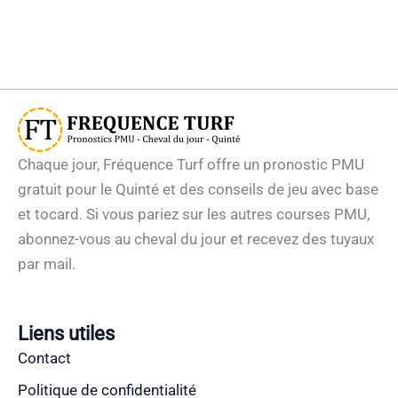
Chaque jour, Fréquence Turf offre un pronostic PMU
gratuit pour le Quinté et des conseils de jeu avec base
et tocard. Si vous pariez sur les autres courses PMU,
abonnez-vous au cheval du jour et recevez des tuyaux
par mail.
Liens utiles
Contact
Politique de confidentialité