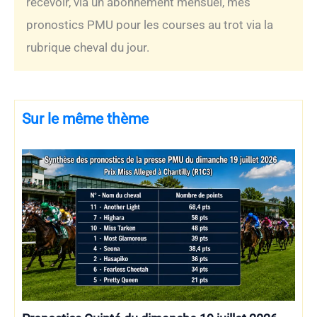
recevoir, via un abonnement mensuel, mes
pronostics PMU pour les courses au trot via la
rubrique cheval du jour.
Sur le même thème