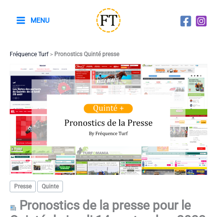
Aller
au
MENU
contenu
Fréquence Turf
>
Pronostics Quinté presse
Presse
Quinte
Pronostics de la presse pour le