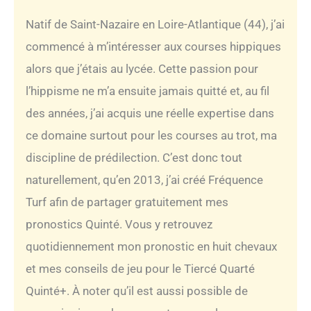
Natif de Saint-Nazaire en Loire-Atlantique (44), j’ai
commencé à m’intéresser aux courses hippiques
alors que j’étais au lycée. Cette passion pour
l’hippisme ne m’a ensuite jamais quitté et, au fil
des années, j’ai acquis une réelle expertise dans
ce domaine surtout pour les courses au trot, ma
discipline de prédilection. C’est donc tout
naturellement, qu’en 2013, j’ai créé Fréquence
Turf afin de partager gratuitement mes
pronostics Quinté. Vous y retrouvez
quotidiennement mon pronostic en huit chevaux
et mes conseils de jeu pour le Tiercé Quarté
Quinté+. À noter qu’il est aussi possible de