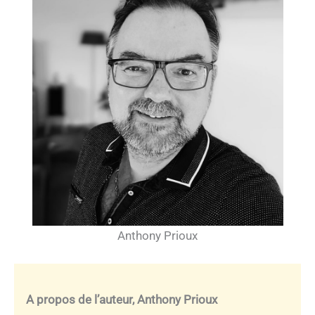
Anthony Prioux
A propos de l’auteur, Anthony Prioux