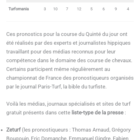
Turfomania
3
10
7
12
5
6
9
4
Ces pronostics pour la course du Quinté du jour ont
été réalisés par des experts et journalistes hippiques
travaillant pour des médias reconnus pour leur
compétence dans le domaine des course de chevaux.
Certains participent même régulièrement au
championnat de France des pronostiqueurs organisés
par le journal Paris-Turf, la bible du turfiste.
Voilà les médias, journaux spécialisés et sites de turf
gratuit présents dans cette
liste-type de la presse
:
Zeturf
(les pronostiqueurs : Thomas Arnaud, Grégory
Bougouin, Eric Domanche, Emmanuel Gindre, Fabien