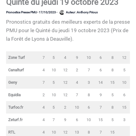
Quinté du jeudi 19 octobre 2023
Pronostics Presse PMU
-
17/10/2023
-
Auteur :
Anthony Prioux
Pronostics gratuits des meilleurs experts de la presse
PMU pour le Quinté du jeudi 19 octobre 2023 (Prix de
la Forêt de Lyons à Deauville).
Zone Turf
7
5
4
9
10
6
8
12
Canalturf
4
10
12
2
7
6
8
5
Geny
7
5
12
4
3
14
15
10
Equidia
2
10
12
7
8
9
5
6
Turfoo.fr
4
5
2
10
6
7
8
15
Zeturf.fr
4
7
9
6
10
15
5
3
RTL
4
10
12
13
8
7
15