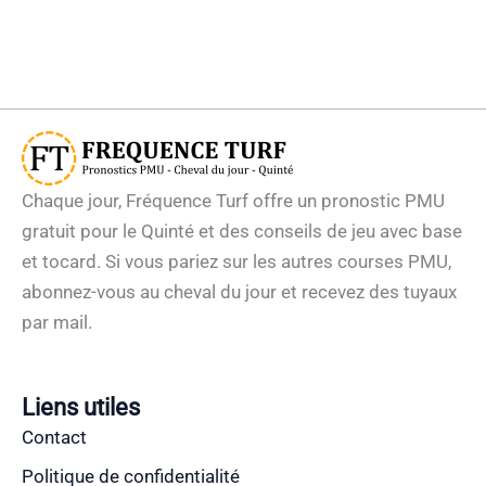
Chaque jour, Fréquence Turf offre un pronostic PMU
gratuit pour le Quinté et des conseils de jeu avec base
et tocard. Si vous pariez sur les autres courses PMU,
abonnez-vous au cheval du jour et recevez des tuyaux
par mail.
Liens utiles
Contact
Politique de confidentialité