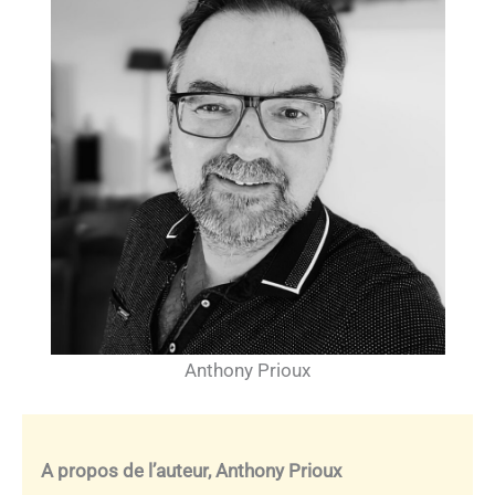
Anthony Prioux
A propos de l’auteur, Anthony Prioux