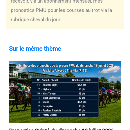
recevoir, via un abonnement mensuel, mes
pronostics PMU pour les courses au trot via la
rubrique cheval du jour.
Sur le même thème