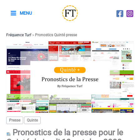
Aller
au
MENU
contenu
Fréquence Turf
>
Pronostics Quinté presse
Presse
Quinte
Pronostics de la presse pour le