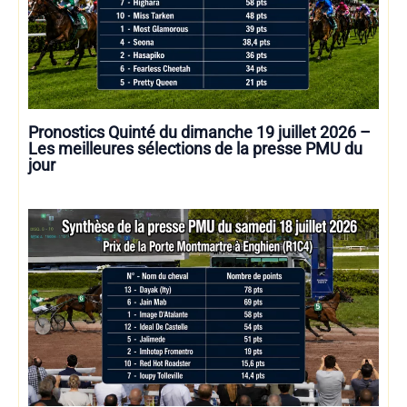
Pronostics Quinté du dimanche 19 juillet 2026 –
Les meilleures sélections de la presse PMU du
jour