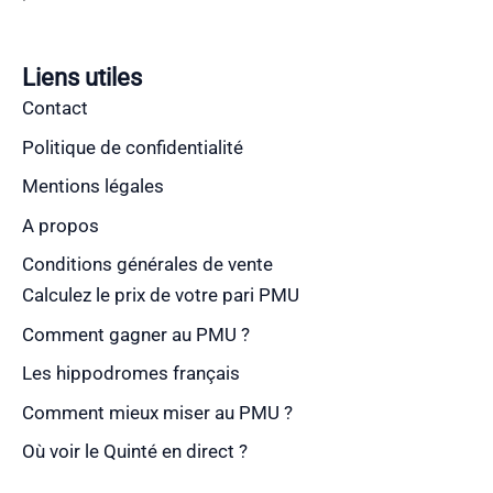
Liens utiles
Contact
Politique de confidentialité
Mentions légales
A propos
Conditions générales de vente
Calculez le prix de votre pari PMU
Comment gagner au PMU ?
Les hippodromes français
Comment mieux miser au PMU ?
Où voir le Quinté en direct ?