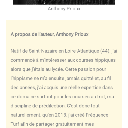
Anthony Prioux
A propos de l’auteur, Anthony Prioux
Natif de Saint-Nazaire en Loire-Atlantique (44), j’ai
commencé à m’intéresser aux courses hippiques
alors que j’étais au lycée. Cette passion pour
l’hippisme ne m’a ensuite jamais quitté et, au fil
des années, j’ai acquis une réelle expertise dans
ce domaine surtout pour les courses au trot, ma
discipline de prédilection. C’est donc tout
naturellement, qu’en 2013, j’ai créé Fréquence
Turf afin de partager gratuitement mes